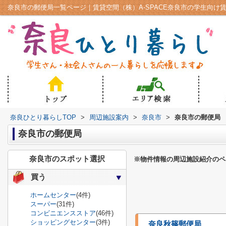
奈良市の郵便局一覧ページ｜賃貸空間（株）A-SPACE奈良市の学生向け
奈良ひとり暮らしTOP
>
周辺施設案内
>
奈良市
>
奈良市の郵便局
奈良市の郵便局
奈良市のスポット選択
※物件情報の周辺施設紹介のペ
買う
ホームセンター
(4件)
スーパー
(31件)
コンビニエンスストア
(46件)
ショッピングセンター
(3件)
奈良秋篠郵便局