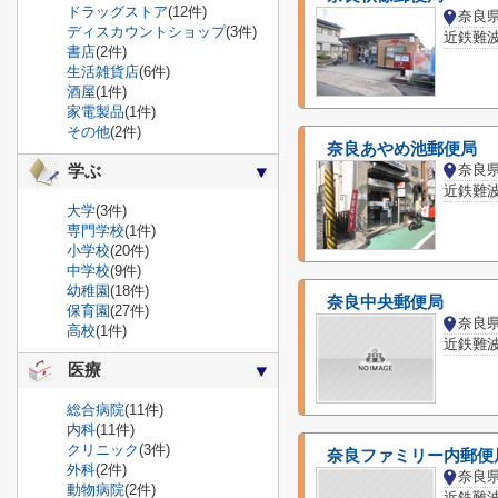
ドラッグストア
(12件)
奈良
ディスカウントショップ
(3件)
近鉄難
書店
(2件)
生活雑貨店
(6件)
酒屋
(1件)
家電製品
(1件)
その他
(2件)
奈良あやめ池郵便局
奈良
学ぶ
近鉄難
大学
(3件)
専門学校
(1件)
小学校
(20件)
中学校
(9件)
幼稚園
(18件)
奈良中央郵便局
保育園
(27件)
奈良
高校
(1件)
近鉄難
医療
総合病院
(11件)
内科
(11件)
クリニック
(3件)
奈良ファミリー内郵便
外科
(2件)
奈良
動物病院
(2件)
近鉄難