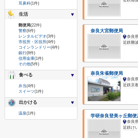
耳鼻科
(1件)
生活
郵便局
(22件)
警察
(6件)
奈良大宮郵便局
レンタルビデオ
(3件)
奈良
市役所・区役所
(4件)
近鉄難
コインランドリー
(4件)
銀行
(8件)
信用金庫
(1件)
その他
(5件)
奈良朱雀郵便局
食べる
奈良
近鉄京都
弁当
(4件)
スイーツ
(1件)
出かける
温泉
(1件)
学研奈良登美ヶ丘郵便
奈良