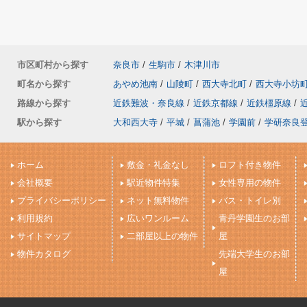
市区町村から探す
奈良市
/
生駒市
/
木津川市
町名から探す
あやめ池南
/
山陵町
/
西大寺北町
/
西大寺小坊
路線から探す
近鉄難波・奈良線
/
近鉄京都線
/
近鉄橿原線
/
駅から探す
大和西大寺
/
平城
/
菖蒲池
/
学園前
/
学研奈良
ホーム
敷金・礼金なし
ロフト付き物件
会社概要
駅近物件特集
女性専用の物件
プライバシーポリシー
ネット無料物件
バス・トイレ別
利用規約
広いワンルーム
青丹学園生のお部
サイトマップ
二部屋以上の物件
屋
物件カタログ
先端大学生のお部
屋