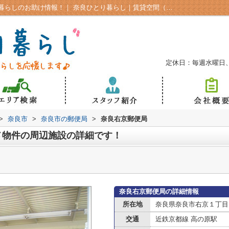
奈良市気になるお得情報をチェック！一人暮らしのお助け情報！｜ 奈良ひとり暮らし｜賃貸空間（株）A-SPACE奈良市の学生向け賃貸
定休日：毎週水曜日
>
奈良市
>
奈良市の郵便局
>
奈良右京郵便局
メ物件の周辺施設の詳細です！
奈良右京郵便局の詳細情報
所在地
奈良県奈良市右京１丁目
交通
近鉄京都線 高の原駅