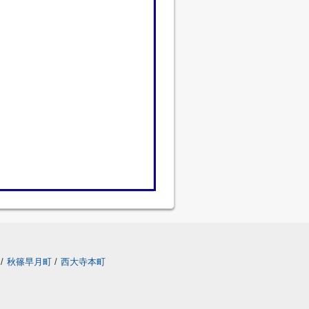
/
秋篠早月町
/
西大寺本町