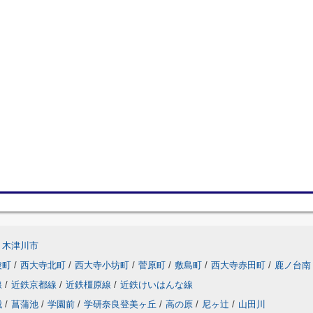
木津川市
陵町
/
西大寺北町
/
西大寺小坊町
/
菅原町
/
敷島町
/
西大寺赤田町
/
鹿ノ台南
線
/
近鉄京都線
/
近鉄橿原線
/
近鉄けいはんな線
城
/
菖蒲池
/
学園前
/
学研奈良登美ヶ丘
/
高の原
/
尼ヶ辻
/
山田川