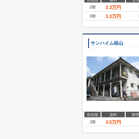
所在階
賃料
管
3.3
万円
2階
3.3
万円
3階
サンハイム桂山
所在階
賃料
管理
3.5
万円
2階