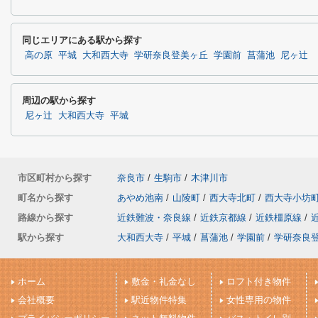
同じエリアにある駅から探す
高の原
平城
大和西大寺
学研奈良登美ヶ丘
学園前
菖蒲池
尼ヶ辻
周辺の駅から探す
尼ヶ辻
大和西大寺
平城
市区町村から探す
奈良市
/
生駒市
/
木津川市
町名から探す
あやめ池南
/
山陵町
/
西大寺北町
/
西大寺小坊
路線から探す
近鉄難波・奈良線
/
近鉄京都線
/
近鉄橿原線
/
駅から探す
大和西大寺
/
平城
/
菖蒲池
/
学園前
/
学研奈良
ホーム
敷金・礼金なし
ロフト付き物件
会社概要
駅近物件特集
女性専用の物件