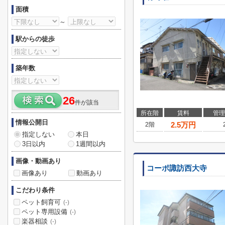
面積
～
駅からの徒歩
築年数
26
件が該当
所在階
賃料
管理
情報公開日
2.5
万円
2階
指定しない
本日
3日以内
1週間以内
画像・動画あり
コーポ諏訪西大寺
画像あり
動画あり
こだわり条件
ペット飼育可
(-)
ペット専用設備
(-)
楽器相談
(-)