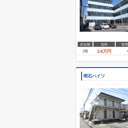
所在階
賃料
管理
3.6
万円
2階
明石ハイツ