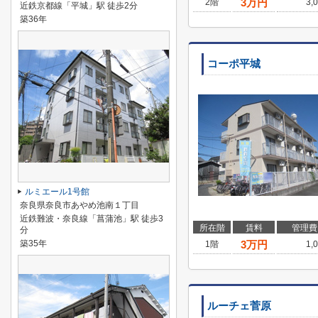
3
万円
2階
3,
近鉄京都線「平城」駅 徒歩2分
築36年
コーポ平城
ルミエール1号館
奈良県奈良市あやめ池南１丁目
近鉄難波・奈良線「菖蒲池」駅 徒歩3
所在階
賃料
管理費
分
築35年
3
万円
1階
1,
ルーチェ菅原