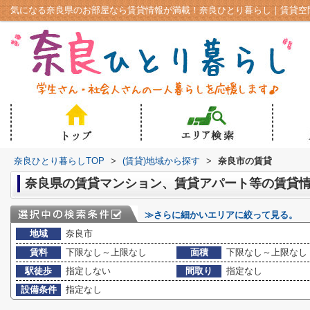
奈良ひとり暮らしTOP
>
(賃貸)地域から探す
>
奈良市の賃貸
奈良県の賃貸マンション、賃貸アパート等の賃貸
≫さらに細かいエリアに絞って見る。
地域
奈良市
賃料
下限なし～上限なし
面積
下限なし～上限なし
駅徒歩
指定しない
間取り
指定なし
設備条件
指定なし