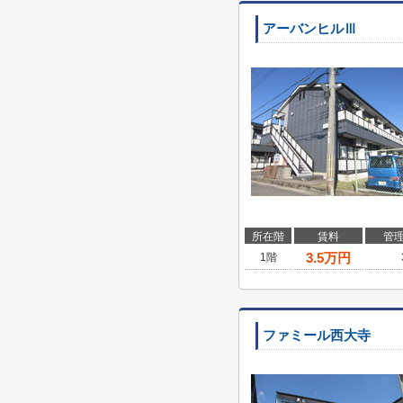
アーバンヒルⅢ
所在階
賃料
管
3.5
万円
1階
ファミール西大寺