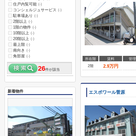
住戸内覧可能
(-)
コンシェルジュサービス
(-)
駐車場あり
(-)
2階以上
(-)
1階の物件
(-)
10階以上
(-)
20階以上
(-)
最上階
(-)
南向き
(-)
角部屋
(-)
所在階
賃料
管理
2.9
万円
2階
26
件が該当
新着物件
エスポワール菅原