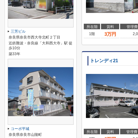
所在階
賃料
管理費
三芳ビル
3
万円
1階
2,
奈良県奈良市西大寺北町２丁目
近鉄難波・奈良線「大和西大寺」駅 徒
歩10分
築33年
トレンディ21
コーポ平城
所在階
賃料
管理費
奈良県奈良市山陵町