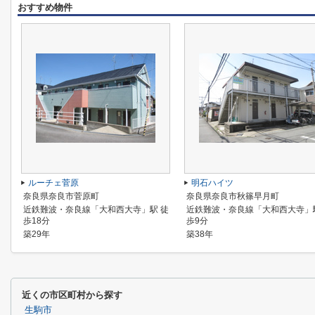
おすすめ物件
ルーチェ菅原
明石ハイツ
奈良県奈良市菅原町
奈良県奈良市秋篠早月町
近鉄難波・奈良線「大和西大寺」駅 徒
近鉄難波・奈良線「大和西大寺」
歩18分
歩9分
築29年
築38年
近くの市区町村から探す
生駒市