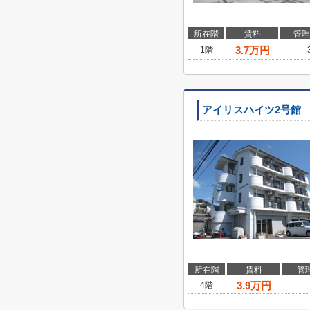
所在階
賃料
管理
3.7
万円
1階
アイリスハイツ2号館
所在階
賃料
管
3.9
万円
4階