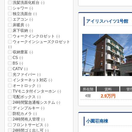
洗髪洗面化粧台
(-)
シャワー
(-)
独立洗面台
(-)
エアコン
(-)
アイリスハイツ1号館
床暖房
(-)
床下収納
(-)
ウォークインクロゼット
(-)
ウォークインシューズクロゼット
(-)
収納豊富
(-)
CS
(-)
BS
(-)
CATV
(-)
光ファイバー
(-)
インターネット対応
(-)
オートロック
(-)
所在階
賃料
管
TVモニタ付インターホン
(-)
2.9
万円
4階
宅配ボックス
(-)
24時間緊急通報システム
(-)
ディンプルキー
(-)
防犯カメラ
(-)
24時間有人管理
(-)
小園荘南棟
フロントサービス
(-)
24時間ゴミ出し可
(-)