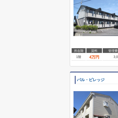
所在階
賃料
管理費
4
万円
1階
3,
パル・ビレッジ