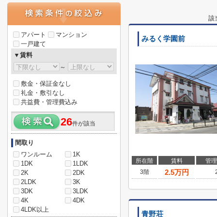
該
アパート
マンション
みるく学園前
一戸建て
▼賃料
～
敷金・保証金なし
礼金・敷引なし
共益費・管理費込み
26
件が該当
間取り
ワンルーム
1K
所在階
賃料
管理
1DK
1LDK
2.5
万円
3階
2K
2DK
2LDK
3K
3DK
3LDK
4K
4DK
4LDK以上
青野荘