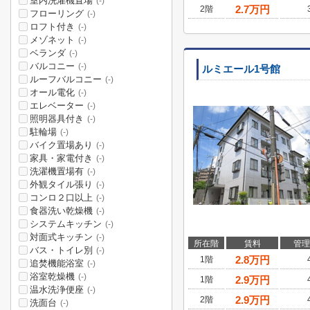
室内洗濯機置場
(-)
2.7
万円
2階
フローリング
(-)
ロフト付き
(-)
メゾネット
(-)
ベランダ
(-)
バルコニー
(-)
ルミエール1号館
ルーフバルコニー
(-)
オール電化
(-)
エレベーター
(-)
照明器具付き
(-)
駐輪場
(-)
バイク置場あり
(-)
家具・家電付き
(-)
洗濯機置場有
(-)
外観タイル張り
(-)
コンロ２口以上
(-)
食器洗い乾燥機
(-)
システムキッチン
(-)
対面式キッチン
(-)
所在階
賃料
管理
バス・トイレ別
(-)
2.8
万円
1階
追焚機能浴室
(-)
浴室乾燥機
(-)
2.9
万円
1階
温水洗浄便座
(-)
2.9
万円
2階
洗面台
(-)