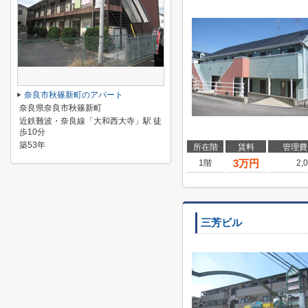
奈良市秋篠新町のアパート
奈良県奈良市秋篠新町
近鉄難波・奈良線「大和西大寺」駅 徒
歩10分
築53年
所在階
賃料
管理費
3
万円
1階
2,
三芳ビル