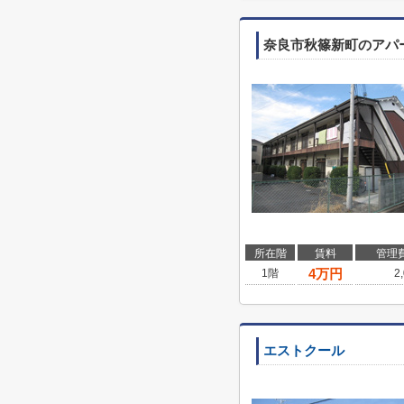
奈良市秋篠新町のアパ
所在階
賃料
管理
4
万円
1階
2
エストクール