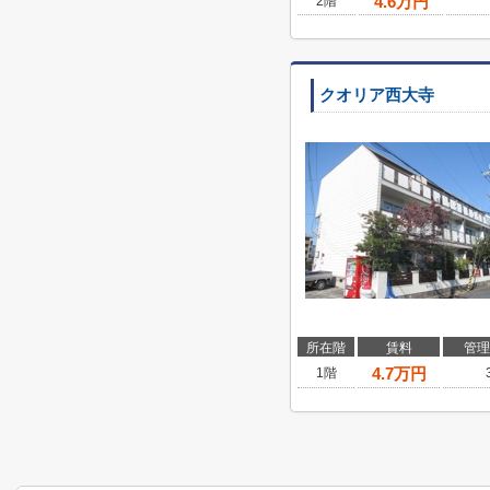
4.6
万円
2階
クオリア西大寺
所在階
賃料
管理
4.7
万円
1階