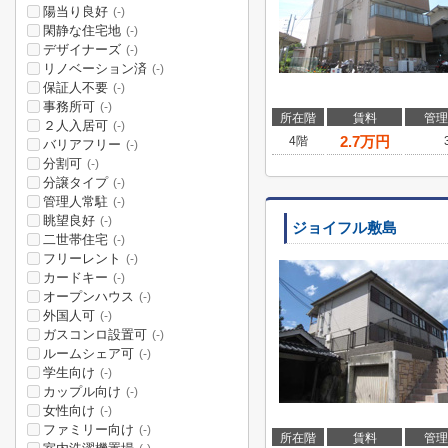
陽当り良好
(-)
閑静な住宅地
(-)
デザイナーズ
(-)
リノベーション済
(-)
保証人不要
(-)
事務所可
(-)
所在階
賃料
管理
２人入居可
(-)
2.7
万円
4階
バリアフリー
(-)
分割可
(-)
分譲タイプ
(-)
管理人常駐
(-)
眺望良好
(-)
ジョイフル敷島
二世帯住宅
(-)
フリーレント
(-)
カードキー
(-)
オープンハウス
(-)
外国人可
(-)
ガスコンロ設置可
(-)
ルームシェア可
(-)
学生向け
(-)
カップル向け
(-)
女性向け
(-)
ファミリー向け
(-)
所在階
賃料
管理