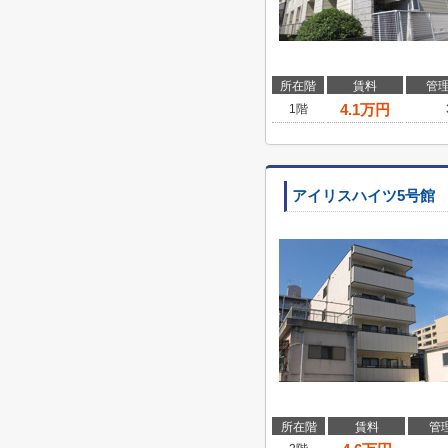
所在階
賃料
管
4.1
万円
1階
アイリスハイツ5号館
所在階
賃料
管