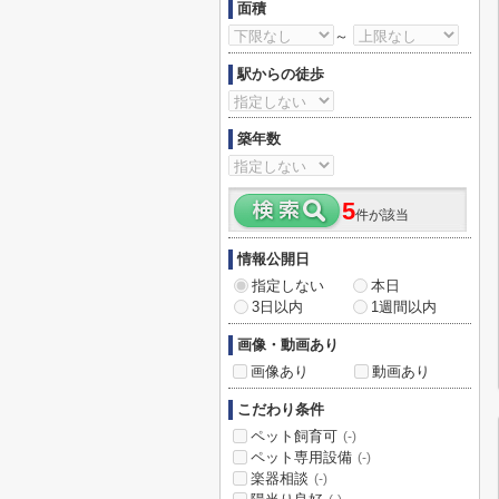
面積
～
駅からの徒歩
築年数
5
件が該当
情報公開日
指定しない
本日
3日以内
1週間以内
画像・動画あり
画像あり
動画あり
こだわり条件
ペット飼育可
(-)
ペット専用設備
(-)
楽器相談
(-)