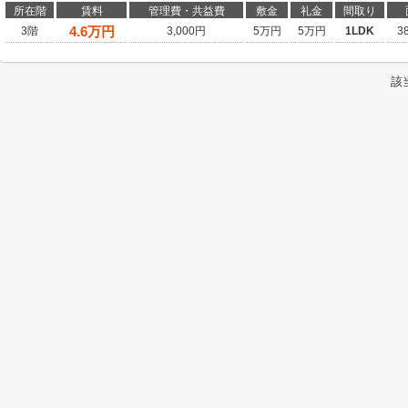
所在階
賃料
管理費・共益費
敷金
礼金
間取り
4.6
万円
3階
3,000円
5万円
5万円
1LDK
3
該