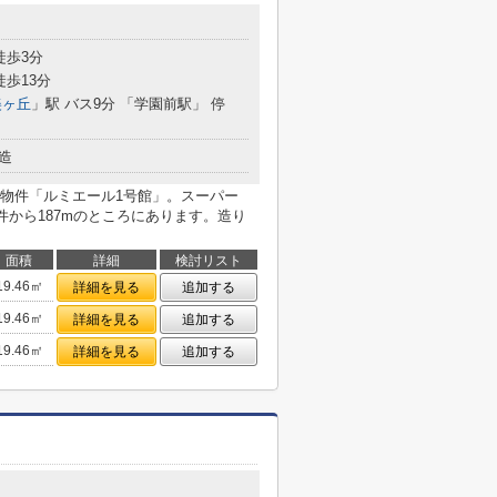
徒歩3分
徒歩13分
美ヶ丘
」駅 バス9分 「学園前駅」 停
造
物件「ルミエール1号館」。スーパー
が物件から187mのところにあります。造り
面積
詳細
検討リスト
19.46㎡
詳細を見る
追加する
19.46㎡
詳細を見る
追加する
19.46㎡
詳細を見る
追加する