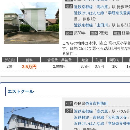
交通
近鉄京都線
「
高の原
」駅 徒歩15
近鉄けいはんな線
「
学研奈良登
目」 停歩1分
近鉄京都線
「
山田川
」駅 徒歩31
築39年
2階建
軽量
築年
階数
構造
こちらの物件は木津川市立 高の原小学校
す。目的に応じて選べる2駅利用可能な
る物件...
所在階
賃料
管理費・共益費
敷金
礼金
間取り
3.5
万円
2階
2,000円
3万円
3万円
1K
1
エストクール
奈良県
奈良市
押熊町
住所
交通
近鉄京都線
「
高の原
」駅 バス9
近鉄難波・奈良線
「
大和西大寺
」
近鉄けいはんな線
「
学研奈良登
功」 停歩8分