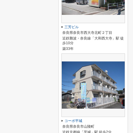
三芳ビル
奈良県奈良市西大寺北町２丁目
近鉄難波・奈良線「大和西大寺」駅 徒
歩10分
築33年
コーポ平城
奈良県奈良市山陵町
近鉄京都線「平城」駅 徒歩2分