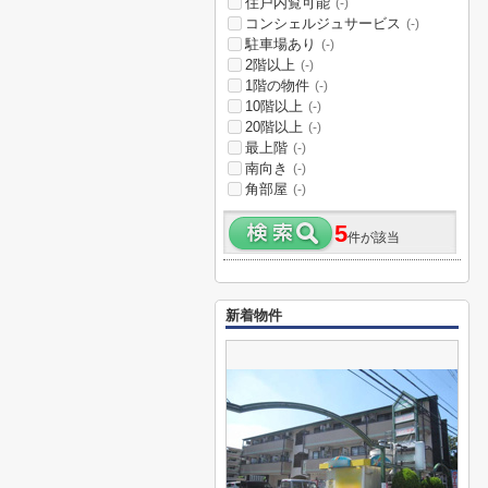
住戸内覧可能
(-)
コンシェルジュサービス
(-)
駐車場あり
(-)
2階以上
(-)
1階の物件
(-)
10階以上
(-)
20階以上
(-)
最上階
(-)
南向き
(-)
角部屋
(-)
5
件が該当
新着物件