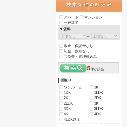
アパート
マンション
一戸建て
▼賃料
～
敷金・保証金なし
礼金・敷引なし
共益費・管理費込み
5
件が該当
間取り
ワンルーム
1K
1DK
1LDK
2K
2DK
2LDK
3K
3DK
3LDK
4K
4DK
4LDK以上