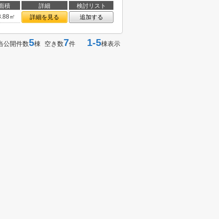
面積
詳細
検討リスト
8.88㎡
詳細を見る
追加する
5
7
1-5
当公開件数
棟 空き数
件
棟表示