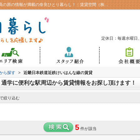
住みたい駅周辺のお部屋を探すなら押熊、高の原の情報が満載の奈良ひとり暮らし！｜賃貸空間（株）A-SPACE奈良市の学生向け賃貸
定休日：毎週水曜日
駅から探す
>
近畿日本鉄道近鉄けいはんな線の賃貸
、通学に便利な駅周辺から賃貸情報をお探し頂けます！
で絞り込む
5
件が該当