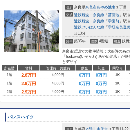
奈良県
奈良市
あやめ池南
１丁目
住所
交通
近鉄難波・奈良線
「
菖蒲池
」駅 
近鉄難波・奈良線
「
学園前
」駅 
近鉄けいはんな線
「
学研奈良登
歩13分
築35年
4階建
鉄骨
築年
階数
構造
奈良市近辺での物件情報：大好評のあの
「Isokawa(いそかわ) あやめ池店」
とデザイ...
所在階
賃料
管理費・共益費
敷金
礼金
間取り
2.8
万円
0万円
0万円
1階
4,000円
1K
2.9
万円
0万円
0万円
1階
4,000円
1K
2.9
万円
0万円
0万円
2階
4,000円
1K
パレスハイツ
京都府
木津川市
兜台
３丁目11-22
住所