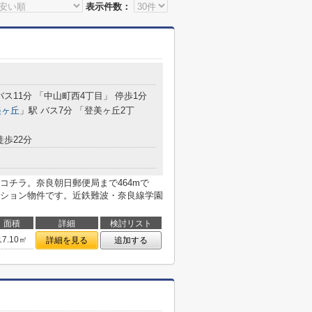
表示件数：
バス11分 「中山町西4丁目」 停歩1分
美ヶ丘
」駅 バス7分 「登美ヶ丘2丁
徒歩22分
コチラ。奈良朝日郵便局まで464mで
ション物件です。近鉄難波・奈良線学園
面積
詳細
検討リスト
17.10㎡
詳細を見る
追加する