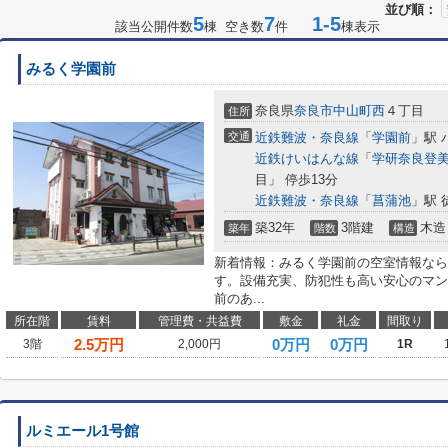
並び順：
5
7
1-5
該当公開件数
棟 空き数
件
棟表示
みるく学園前
奈良県
奈良市
中山町西
４丁目
住所
交通
近鉄難波・奈良線
「
学園前
」駅 
近鉄けいはんな線
「
学研奈良登
目」 停歩13分
近鉄難波・奈良線
「
菖蒲池
」駅 
築32年
3階建
木造
築年
階数
構造
新着情報：みるく学園前の空室情報なら
す。設備充実、防犯性も高い安心のマン
前のあ...
所在階
賃料
管理費・共益費
敷金
礼金
間取り
2.5
万円
0万円
0万円
3階
2,000円
1R
ルミエール1号館