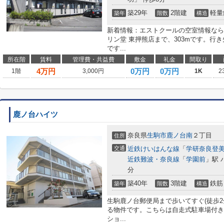
築29年
2階建
軽量
築年
階数
構造
新着情報：エストクールの空室情報なら
リン堂 東押熊店まで、303mです。行
です...
所在階
賃料
管理費・共益費
敷金
礼金
間取り
4
万円
0万円
0万円
1階
3,000円
1K
2
鹿ノ台ハイツ
奈良県
生駒市
鹿ノ台南
２丁目
住所
交通
近鉄けいはんな線
「
学研奈良登
近鉄難波・奈良線
「
学園前
」駅 
分
築40年
3階建
鉄筋
築年
階数
構造
生駒鹿ノ台郵便局まで歩いてすぐ(徒歩2
る物件です。こちらは自走式駐車場付き
ショ...