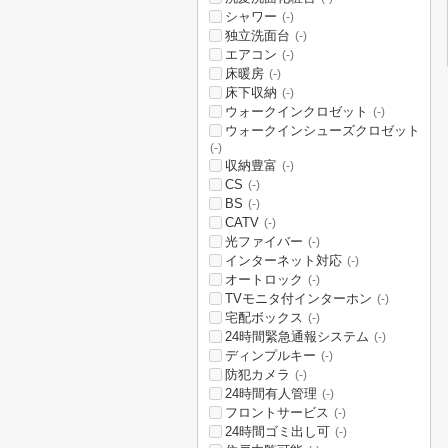
シャワー
(-)
独立洗面台
(-)
エアコン
(-)
床暖房
(-)
床下収納
(-)
ウォークインクロゼット
(-)
ウォークインシューズクロゼット
(-)
収納豊富
(-)
CS
(-)
BS
(-)
CATV
(-)
光ファイバー
(-)
インターネット対応
(-)
オートロック
(-)
TVモニタ付インターホン
(-)
宅配ボックス
(-)
24時間緊急通報システム
(-)
ディンプルキー
(-)
防犯カメラ
(-)
24時間有人管理
(-)
フロントサービス
(-)
24時間ゴミ出し可
(-)