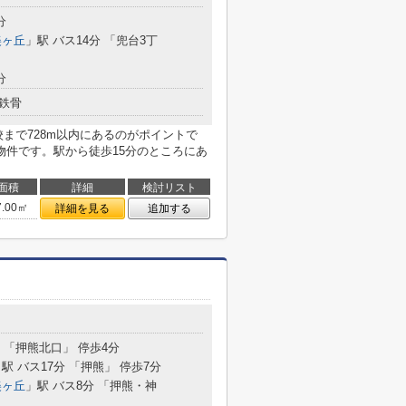
分
美ヶ丘
」駅 バス14分 「兜台3丁
分
鉄骨
まで728m以内にあるのがポイントで
物件です。駅から徒歩15分のところにあ
面積
詳細
検討リスト
7.00㎡
詳細を見る
追加する
分 「押熊北口」 停歩4分
駅 バス17分 「押熊」 停歩7分
美ヶ丘
」駅 バス8分 「押熊・神