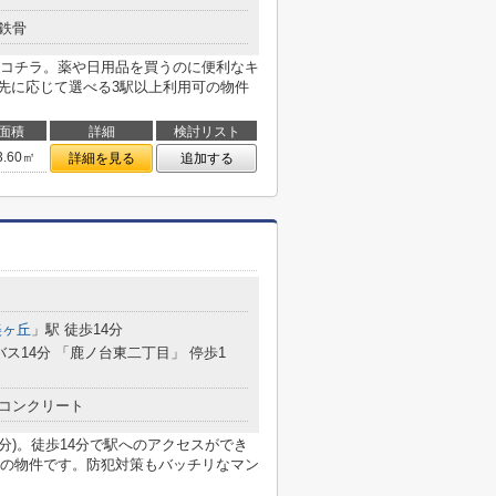
鉄骨
コチラ。薬や日用品を買うのに便利なキ
き先に応じて選べる3駅以上利用可の物件
面積
詳細
検討リスト
3.60㎡
詳細を見る
追加する
美ヶ丘
」駅 徒歩14分
バス14分 「鹿ノ台東二丁目」 停歩1
コンクリート
分)。徒歩14分で駅へのアクセスができ
の物件です。防犯対策もバッチリなマン