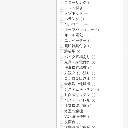
フローリング
(-)
ロフト付き
(-)
メゾネット
(-)
ベランダ
(-)
バルコニー
(-)
ルーフバルコニー
(-)
オール電化
(-)
エレベーター
(-)
照明器具付き
(-)
駐輪場
(-)
バイク置場あり
(-)
家具・家電付き
(-)
洗濯機置場有
(-)
外観タイル張り
(-)
コンロ２口以上
(-)
食器洗い乾燥機
(-)
システムキッチン
(-)
対面式キッチン
(-)
バス・トイレ別
(-)
追焚機能浴室
(-)
浴室乾燥機
(-)
温水洗浄便座
(-)
洗面台
(-)
洗髪洗面化粧台
(-)