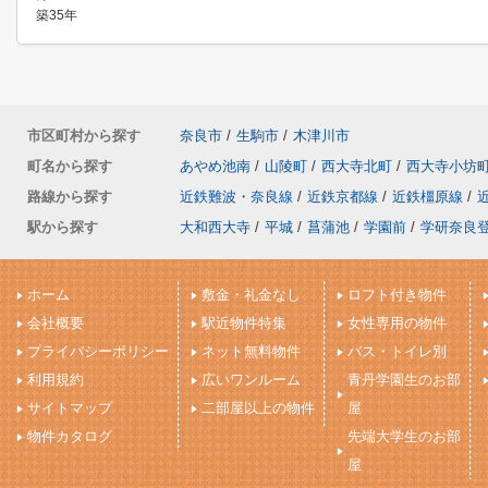
築35年
市区町村から探す
奈良市
/
生駒市
/
木津川市
町名から探す
あやめ池南
/
山陵町
/
西大寺北町
/
西大寺小坊
路線から探す
近鉄難波・奈良線
/
近鉄京都線
/
近鉄橿原線
/
駅から探す
大和西大寺
/
平城
/
菖蒲池
/
学園前
/
学研奈良
ホーム
敷金・礼金なし
ロフト付き物件
会社概要
駅近物件特集
女性専用の物件
プライバシーポリシー
ネット無料物件
バス・トイレ別
利用規約
広いワンルーム
青丹学園生のお部
サイトマップ
二部屋以上の物件
屋
物件カタログ
先端大学生のお部
屋