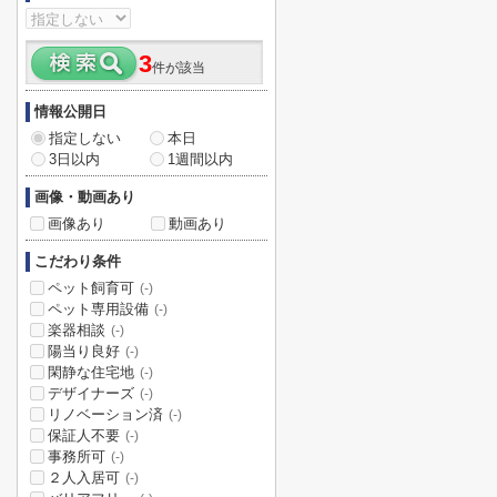
3
件が該当
情報公開日
指定しない
本日
3日以内
1週間以内
画像・動画あり
画像あり
動画あり
こだわり条件
ペット飼育可
(-)
ペット専用設備
(-)
楽器相談
(-)
陽当り良好
(-)
閑静な住宅地
(-)
デザイナーズ
(-)
リノベーション済
(-)
保証人不要
(-)
事務所可
(-)
２人入居可
(-)