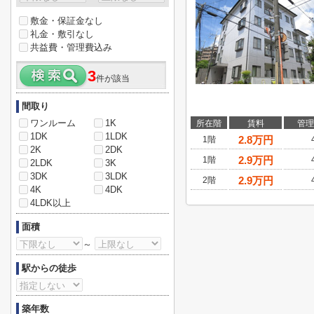
敷金・保証金なし
礼金・敷引なし
共益費・管理費込み
3
件が該当
間取り
ワンルーム
1K
所在階
賃料
管理
1DK
1LDK
2.8
万円
1階
2K
2DK
2.9
万円
1階
2LDK
3K
3DK
3LDK
2.9
万円
2階
4K
4DK
4LDK以上
面積
～
駅からの徒歩
築年数