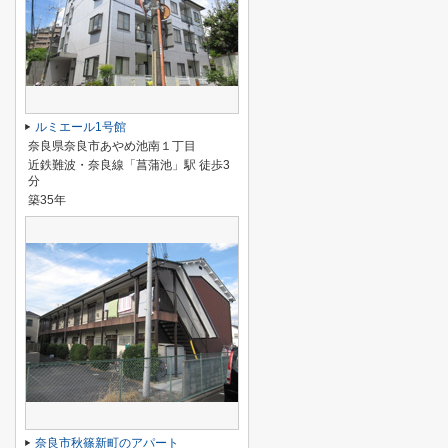
ルミエール1号館
奈良県奈良市あやめ池南１丁目
近鉄難波・奈良線「菖蒲池」駅 徒歩3
分
築35年
奈良市秋篠新町のアパート