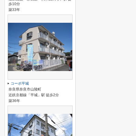
歩10分
築33年
コーポ平城
奈良県奈良市山陵町
近鉄京都線「平城」駅 徒歩2分
築36年