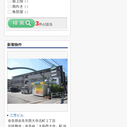
最上階
(-)
南向き
(-)
角部屋
(-)
3
件が該当
新着物件
三芳ビル
奈良県奈良市西大寺北町２丁目
近鉄難波・奈良線「大和西大寺」駅 徒