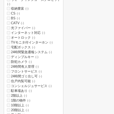
(-)
収納豊富
(-)
CS
(-)
BS
(-)
CATV
(-)
光ファイバー
(-)
インターネット対応
(-)
オートロック
(-)
TVモニタ付インターホン
(-)
宅配ボックス
(-)
24時間緊急通報システム
(-)
ディンプルキー
(-)
防犯カメラ
(-)
24時間有人管理
(-)
フロントサービス
(-)
24時間ゴミ出し可
(-)
住戸内覧可能
(-)
コンシェルジュサービス
(-)
駐車場あり
(-)
2階以上
(-)
1階の物件
(-)
10階以上
(-)
20階以上
(-)