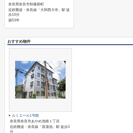
奈良県奈良市秋篠新町
近鉄難波・奈良線「大和西大寺」駅 徒
歩10分
築53年
おすすめ物件
ルミエール1号館
奈良県奈良市あやめ池南１丁目
近鉄難波・奈良線「菖蒲池」駅 徒歩3
分