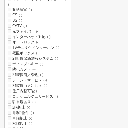
(-)
収納豊富
(-)
CS
(-)
BS
(-)
CATV
(-)
光ファイバー
(-)
インターネット対応
(-)
オートロック
(-)
TVモニタ付インターホン
(-)
宅配ボックス
(-)
24時間緊急通報システム
(-)
ディンプルキー
(-)
防犯カメラ
(-)
24時間有人管理
(-)
フロントサービス
(-)
24時間ゴミ出し可
(-)
住戸内覧可能
(-)
コンシェルジュサービス
(-)
駐車場あり
(-)
2階以上
(-)
1階の物件
(-)
10階以上
(-)
20階以上
(-)