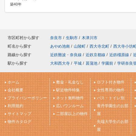
築40年
市区町村から探す
奈良市
/
生駒市
/
木津川市
町名から探す
あやめ池南
/
山陵町
/
西大寺北町
/
西大寺小坊
路線から探す
近鉄難波・奈良線
/
近鉄京都線
/
近鉄橿原線
/
駅から探す
大和西大寺
/
平城
/
菖蒲池
/
学園前
/
学研奈良
ホーム
敷金・礼金なし
ロフト付き物件
会社概要
駅近物件特集
女性専用の物件
プライバシーポリシー
ネット無料物件
バス・トイレ別
利用規約
広いワンルーム
青丹学園生のお部
サイトマップ
二部屋以上の物件
屋
物件カタログ
先端大学生のお部
屋