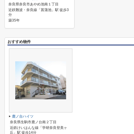
奈良県奈良市あやめ池南１丁目
近鉄難波・奈良線「菖蒲池」駅 徒歩3
分
築35年
おすすめ物件
鹿ノ台ハイツ
奈良県生駒市鹿ノ台南２丁目
近鉄けいはんな線「学研奈良登美ヶ
丘」駅 徒歩14分