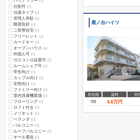
バリアフリー
(-)
分割可
(-)
分譲タイプ
(-)
管理人常駐
(-)
鹿ノ台ハイツ
眺望良好
(-)
二世帯住宅
(-)
フリーレント
(-)
カードキー
(-)
オープンハウス
(-)
外国人可
(-)
ガスコンロ設置可
(-)
ルームシェア可
(-)
学生向け
(-)
カップル向け
(-)
女性向け
(-)
ファミリー向け
(-)
所在階
賃料
管
室内洗濯機置場
(-)
フローリング
4.6
万円
3階
(-)
ロフト付き
(-)
メゾネット
(-)
ベランダ
(-)
バルコニー
(-)
ルーフバルコニー
(-)
オール電化
(-)