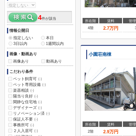
4
件が該当
所在階
賃料
管理
2.7
万円
4階
情報公開日
指定しない
本日
3日以内
1週間以内
画像・動画あり
小園荘南棟
画像あり
動画あり
こだわり条件
ペット飼育可
(-)
ペット専用設備
(-)
楽器相談
(-)
陽当り良好
(-)
閑静な住宅地
(-)
デザイナーズ
(-)
リノベーション済
(-)
保証人不要
(-)
所在階
賃料
管理
事務所可
(-)
２人入居可
(-)
2.9
万円
2階