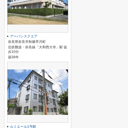
アーバンスクエア
奈良県奈良市秋篠早月町
近鉄難波・奈良線「大和西大寺」駅 徒
歩10分
築38年
ルミエール1号館