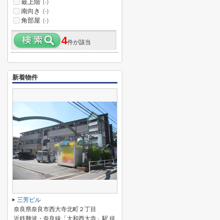
最上階
(-)
南向き
(-)
角部屋
(-)
4
件が該当
新着物件
三芳ビル
奈良県奈良市西大寺北町２丁目
近鉄難波・奈良線「大和西大寺」駅 徒