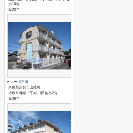
歩10分
築33年
コーポ平城
奈良県奈良市山陵町
近鉄京都線「平城」駅 徒歩2分
築36年