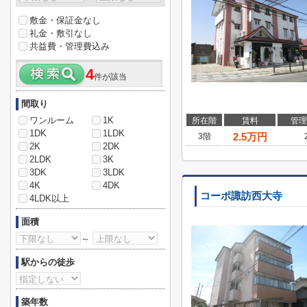
敷金・保証金なし
礼金・敷引なし
共益費・管理費込み
4
件が該当
間取り
ワンルーム
1K
所在階
賃料
管理
1DK
1LDK
2.5
万円
3階
2K
2DK
2LDK
3K
3DK
3LDK
4K
4DK
コーポ諏訪西大寺
4LDK以上
面積
～
駅からの徒歩
築年数