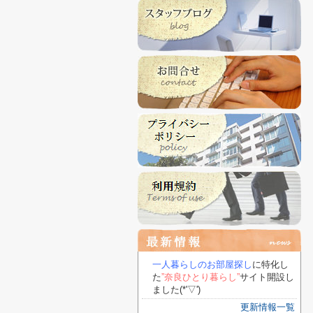
一人暮らしのお部屋探し
に特化し
た
”奈良ひとり暮らし”
サイト開設し
ました(*'▽')
更新情報一覧