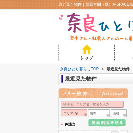
最近見た物件｜賃貸空間（株）A-SPACE
奈良ひとり暮らしTOP
>
最近見た物件
最近見た物件
エリア| 駅
賃料
面積
-
件該当