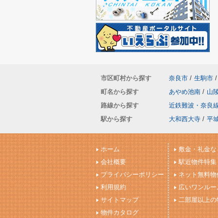
市区町村から探す
奈良市
/
生駒市
/
町名から探す
あやめ池南
/
山
路線から探す
近鉄難波・奈良
駅から探す
大和西大寺
/
平
ホーム
敷金・礼金な
会社概要
駅近物件特集
プライバシーポリシー
ネット無料物
利用規約
広いワンルー
サイトマップ
二部屋以上の
物件カタログ