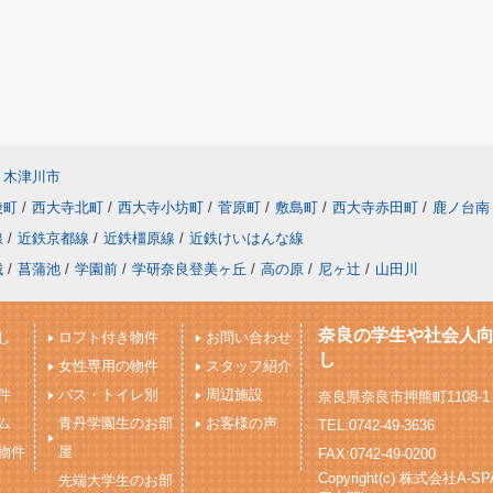
木津川市
陵町
/
西大寺北町
/
西大寺小坊町
/
菅原町
/
敷島町
/
西大寺赤田町
/
鹿ノ台南
線
/
近鉄京都線
/
近鉄橿原線
/
近鉄けいはんな線
城
/
菖蒲池
/
学園前
/
学研奈良登美ヶ丘
/
高の原
/
尼ヶ辻
/
山田川
奈良の学生や社会人
し
ロフト付き物件
お問い合わせ
し
女性専用の物件
スタッフ紹介
件
バス・トイレ別
周辺施設
奈良県奈良市押熊町1108-
ム
青丹学園生のお部
お客様の声
TEL:0742-49-3636
物件
屋
FAX:0742-49-0200
Copyright(c) 株式会社
先端大学生のお部