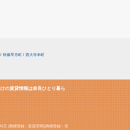
/
秋篠早月町
/
西大寺本町
向けの賃貸情報は奈良ひとり暮ら
1
A-SPACE (商標登録：賃貸空間)(商標登録：売