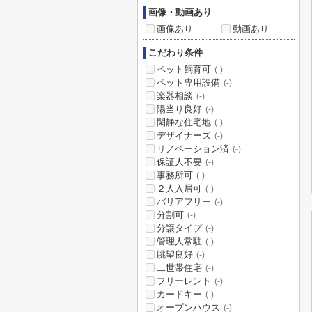
画像・動画あり
画像あり
動画あり
こだわり条件
ペット飼育可
(-)
ペット専用設備
(-)
楽器相談
(-)
陽当り良好
(-)
閑静な住宅地
(-)
デザイナーズ
(-)
リノベーション済
(-)
保証人不要
(-)
事務所可
(-)
２人入居可
(-)
バリアフリー
(-)
分割可
(-)
分譲タイプ
(-)
管理人常駐
(-)
眺望良好
(-)
二世帯住宅
(-)
フリーレント
(-)
カードキー
(-)
オープンハウス
(-)