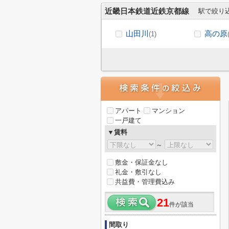
近畿日本鉄道近鉄京都線
駅で絞り
山田川
高の原
(1)
アパート
マンション
一戸建て
▼賃料
～
敷金・保証金なし
礼金・敷引なし
共益費・管理費込み
21
件が該当
間取り