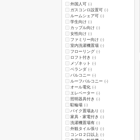
外国人可
(-)
ガスコンロ設置可
(-)
ルームシェア可
(-)
学生向け
(-)
カップル向け
(-)
女性向け
(-)
ファミリー向け
(-)
室内洗濯機置場
(-)
フローリング
(-)
ロフト付き
(-)
メゾネット
(-)
ベランダ
(-)
バルコニー
(-)
ルーフバルコニー
(-)
オール電化
(-)
エレベーター
(-)
照明器具付き
(-)
駐輪場
(-)
バイク置場あり
(-)
家具・家電付き
(-)
洗濯機置場有
(-)
外観タイル張り
(-)
コンロ２口以上
(-)