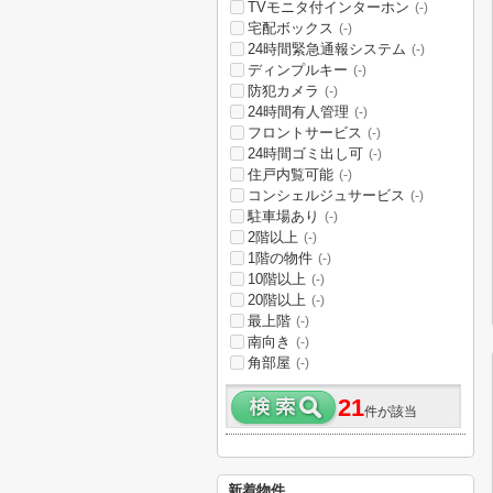
TVモニタ付インターホン
(-)
宅配ボックス
(-)
24時間緊急通報システム
(-)
ディンプルキー
(-)
防犯カメラ
(-)
24時間有人管理
(-)
フロントサービス
(-)
24時間ゴミ出し可
(-)
住戸内覧可能
(-)
コンシェルジュサービス
(-)
駐車場あり
(-)
2階以上
(-)
1階の物件
(-)
10階以上
(-)
20階以上
(-)
最上階
(-)
南向き
(-)
角部屋
(-)
21
件が該当
新着物件