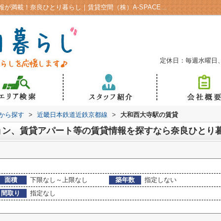
気になる大和西大寺駅のお部屋なら賃貸情報が満載！奈良ひとり暮らし｜賃貸空間（株）A-SPACE奈良市の学生向け賃貸
定休日：毎週水曜日
駅から探す
>
近畿日本鉄道近鉄京都線
>
大和西大寺駅の賃貸
ョン、賃貸アパート等の賃貸情報を探すなら奈良ひとり
面積
下限なし～上限なし
築年数
指定しない
間取り
指定なし