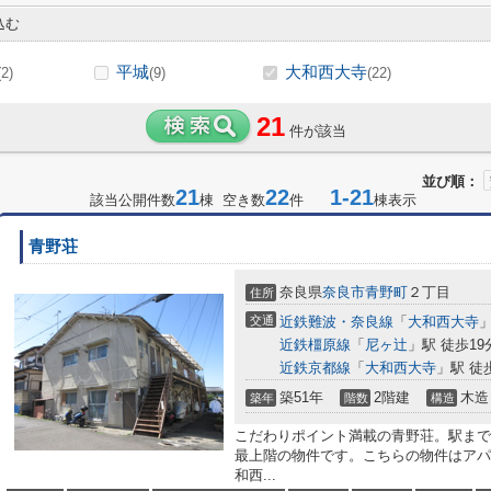
込む
平城
大和西大寺
(2)
(9)
(22)
21
件が該当
並び順：
21
22
1-21
該当公開件数
棟 空き数
件
棟表示
青野荘
奈良県
奈良市
青野町
２丁目
住所
交通
近鉄難波・奈良線
「
大和西大寺
」
近鉄橿原線
「
尼ヶ辻
」駅 徒歩19
近鉄京都線
「
大和西大寺
」駅 徒
築51年
2階建
木造
築年
階数
構造
こだわりポイント満載の青野荘。駅まで
最上階の物件です。こちらの物件はアパ
和西...