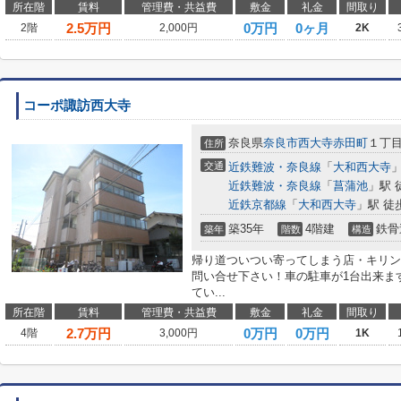
所在階
賃料
管理費・共益費
敷金
礼金
間取り
2.5
万円
0万円
0ヶ月
2階
2,000円
2K
コーポ諏訪西大寺
奈良県
奈良市
西大寺赤田町
１丁
住所
交通
近鉄難波・奈良線
「
大和西大寺
」
近鉄難波・奈良線
「
菖蒲池
」駅 
近鉄京都線
「
大和西大寺
」駅 徒
築35年
4階建
鉄骨
築年
階数
構造
帰り道ついつい寄ってしまう店・キリン
問い合せ下さい！車の駐車が1台出来ま
てい...
所在階
賃料
管理費・共益費
敷金
礼金
間取り
2.7
万円
0万円
0万円
4階
3,000円
1K