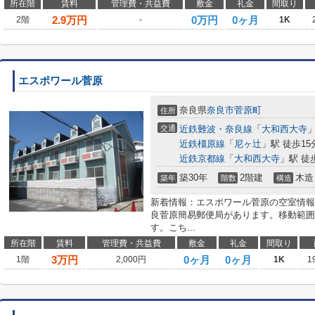
所在階
賃料
管理費・共益費
敷金
礼金
間取り
2.9
万円
0万円
0ヶ月
2階
-
1K
エスポワール菅原
奈良県
奈良市
菅原町
住所
交通
近鉄難波・奈良線
「
大和西大寺
」
近鉄橿原線
「
尼ヶ辻
」駅 徒歩15
近鉄京都線
「
大和西大寺
」駅 徒
築30年
2階建
木造
築年
階数
構造
新着情報：エスポワール菅原の空室情報
良菅原簡易郵便局があります。移動範囲
す。こち...
所在階
賃料
管理費・共益費
敷金
礼金
間取り
3
万円
0ヶ月
0ヶ月
1階
2,000円
1K
1