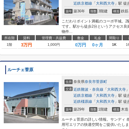
近鉄京都線
「
大和西大寺
」駅 徒
築36年
3階建
鉄筋
築年
階数
構造
こだわりポイント満載のコーポ平城。2
です。駅から徒歩2分というアクセス良
物件...
所在階
賃料
管理費・共益費
敷金
礼金
間取り
3
万円
0万円
0ヶ月
1階
1,000円
1K
1
ルーチェ菅原
奈良県
奈良市
菅原町
住所
交通
近鉄難波・奈良線
「
大和西大寺
」
近鉄京都線
「
大和西大寺
」駅 徒
近鉄橿原線
「
大和西大寺
」駅 徒
築29年
1階建
木造
築年
階数
構造
ルーチェ菅原の詳しい情報。サンディ 奈
用可エリアの快適空間をご提供いたしま