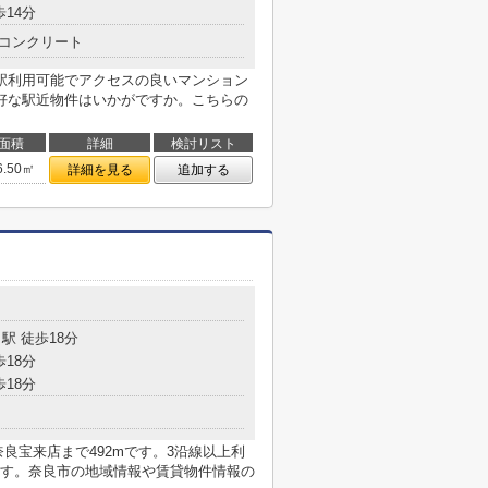
歩14分
コンクリート
駅利用可能でアクセスの良いマンション
好な駅近物件はいかがですか。こちらの
面積
詳細
検討リスト
6.50㎡
詳細を見る
追加する
駅 徒歩18分
歩18分
歩18分
良宝来店まで492mです。3沿線以上利
す。奈良市の地域情報や賃貸物件情報の