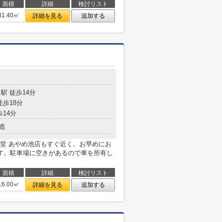
面積
詳細
検討リスト
31.40㎡
詳細を見る
追加する
目
駅 徒歩14分
徒歩18分
歩14分
造
堂 あやめ池店もすぐ近く。お早めにお
す。駐車場に空きがあるので車を所有し
面積
詳細
検討リスト
16.00㎡
詳細を見る
追加する