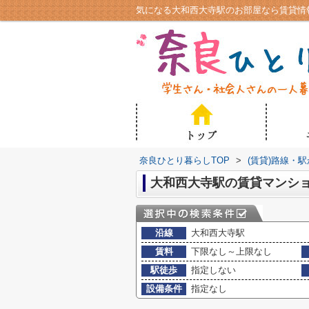
奈良ひとり暮らしTOP
>
(賃貸)路線・
大和西大寺駅の賃貸マンシ
沿線
大和西大寺駅
賃料
下限なし～上限なし
駅徒歩
指定しない
設備条件
指定なし