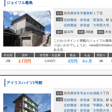
ジョイフル敷島
奈良県
奈良市
敷島町
１丁目
住所
交通
近鉄難波・奈良線
「
菖蒲池
」駅 
近鉄難波・奈良線
「
大和西大寺
」
築32年
2階建
木造
築年
階数
構造
こだわりポイント満載のジョイフル敷島
ツはいかがでしょうか。nara@chintai
ある近...
所在階
賃料
管理費・共益費
敷金
礼金
間取り
2.7
万円
0万円
0ヶ月
2階
3,000円
1K
アイリスハイツ1号館
奈良県
奈良市
あやめ池南
３丁目
住所
交通
近鉄難波・奈良線
「
菖蒲池
」駅 
近鉄難波・奈良線
「
学園前
」駅 
近鉄難波・奈良線
「
大和西大寺
」