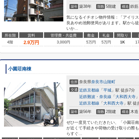
築38年
5階建
鉄筋
築年
階数
構造
気になるイチオシ物件情報：「アイリスハ
良あやめ池郵便局があります。駅から徒
いか...
所在階
賃料
管理費・共益費
敷金
礼金
間取り
2.9
万円
4階
3,000円
5万円
5万円
1K
1
小園荘南棟
奈良県
奈良市
山陵町
住所
交通
近鉄京都線
「
平城
」駅 徒歩7分
近鉄難波・奈良線
「
大和西大寺
」
近鉄京都線
「
大和西大寺
」駅 徒
築56年
2階建
木造
築年
階数
構造
ぜひ一度見ていただきたい、「小園荘南棟
が近くて手続きや荷物の受け取りの際も
らすぐ...