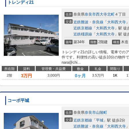
トレンディ21
奈良県
奈良市
西大寺北町
４丁目
住所
交通
近鉄難波・奈良線
「
大和西大寺
」
近鉄京都線
「
大和西大寺
」駅 徒
近鉄橿原線
「
大和西大寺
」駅 徒
築34年
2階建
木造
築年
階数
構造
トレンディ21の詳しい情報。電車での
件です。利便性の高い徒歩10分の物件
nara@chi...
所在階
賃料
管理費・共益費
敷金
礼金
間取り
3
万円
0ヶ月
2階
3,000円
3.5万円
1K
1
コーポ平城
奈良県
奈良市
山陵町
住所
交通
近鉄京都線
「
平城
」駅 徒歩2分
近鉄難波・奈良線
「
大和西大寺
」