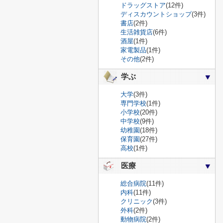
ドラッグストア
(12件)
ディスカウントショップ
(3件)
書店
(2件)
生活雑貨店
(6件)
酒屋
(1件)
家電製品
(1件)
その他
(2件)
学ぶ
大学
(3件)
専門学校
(1件)
小学校
(20件)
中学校
(9件)
幼稚園
(18件)
保育園
(27件)
高校
(1件)
医療
総合病院
(11件)
内科
(11件)
クリニック
(3件)
外科
(2件)
動物病院
(2件)