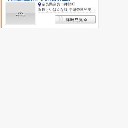
奈良県奈良市押熊町
近鉄けいはんな線 学研奈良登美ヶ丘駅