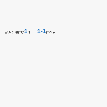
1
1-1
該当公開件数
件
件表示