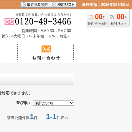
最終更新：2026年08月09日
00
00
件
件
最近見た物件
検討リスト
営業時間：AM9:30～PM7:00
、第3・4火曜日（年末年始・ＧＷ・お盆）
は対応できません。
並び順：
1
1-1
該当公開件数
件
件表示