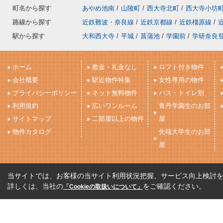
町名から探す
あやめ池南
/
山陵町
/
西大寺北町
/
西大寺小坊
路線から探す
近鉄難波・奈良線
/
近鉄京都線
/
近鉄橿原線
/
駅から探す
大和西大寺
/
平城
/
菖蒲池
/
学園前
/
学研奈良
ホーム
敷金・礼金なし
ロフト付き物件
会社概要
駅近物件特集
女性専用の物件
プライバシーポリシー
ネット無料物件
バス・トイレ別
利用規約
広いワンルーム
青丹学園生のお部
サイトマップ
二部屋以上の物件
屋
物件カタログ
先端大学生のお部
屋
当サイトでは、お客様の当サイト利用状況把握、サービス向上検討を目
詳しくは、当社の
をご確認ください。
「Cookieの取扱いについて」