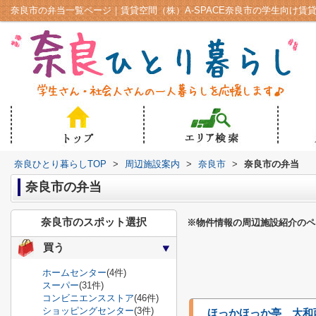
奈良市の弁当一覧ページ｜賃貸空間（株）A-SPACE奈良市の学生向け賃
奈良ひとり暮らしTOP
>
周辺施設案内
>
奈良市
>
奈良市の弁当
奈良市の弁当
奈良市のスポット選択
※物件情報の周辺施設紹介のペ
買う
ホームセンター
(4件)
スーパー
(31件)
コンビニエンスストア
(46件)
ショッピングセンター
(3件)
ほっかほっか亭 大和