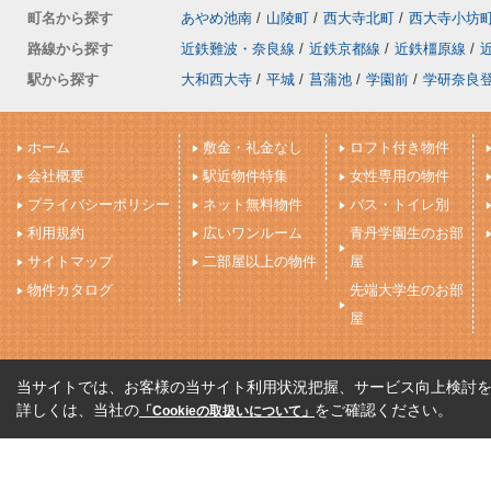
町名から探す
あやめ池南
/
山陵町
/
西大寺北町
/
西大寺小坊
路線から探す
近鉄難波・奈良線
/
近鉄京都線
/
近鉄橿原線
/
駅から探す
大和西大寺
/
平城
/
菖蒲池
/
学園前
/
学研奈良
ホーム
敷金・礼金なし
ロフト付き物件
会社概要
駅近物件特集
女性専用の物件
プライバシーポリシー
ネット無料物件
バス・トイレ別
利用規約
広いワンルーム
青丹学園生のお部
サイトマップ
二部屋以上の物件
屋
物件カタログ
先端大学生のお部
屋
当サイトでは、お客様の当サイト利用状況把握、サービス向上検討を目
詳しくは、当社の
をご確認ください。
「Cookieの取扱いについて」