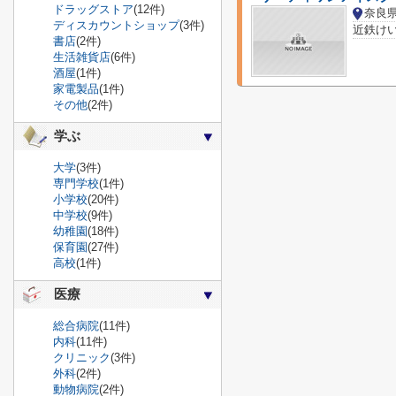
ドラッグストア
(12件)
奈良
ディスカウントショップ
(3件)
書店
(2件)
生活雑貨店
(6件)
酒屋
(1件)
家電製品
(1件)
その他
(2件)
学ぶ
大学
(3件)
専門学校
(1件)
小学校
(20件)
中学校
(9件)
幼稚園
(18件)
保育園
(27件)
高校
(1件)
医療
総合病院
(11件)
内科
(11件)
クリニック
(3件)
外科
(2件)
動物病院
(2件)