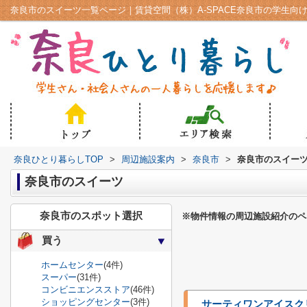
奈良市のスイーツ一覧ページ｜賃貸空間（株）A-SPACE奈良市の学生向
奈良ひとり暮らしTOP
>
周辺施設案内
>
奈良市
>
奈良市のスイー
奈良市のスイーツ
奈良市のスポット選択
※物件情報の周辺施設紹介のペ
買う
ホームセンター
(4件)
スーパー
(31件)
コンビニエンスストア
(46件)
ショッピングセンター
(3件)
サーティワンアイスク