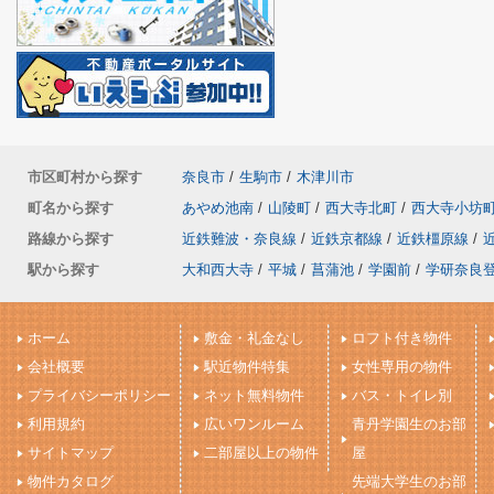
市区町村から探す
奈良市
/
生駒市
/
木津川市
町名から探す
あやめ池南
/
山陵町
/
西大寺北町
/
西大寺小坊
路線から探す
近鉄難波・奈良線
/
近鉄京都線
/
近鉄橿原線
/
駅から探す
大和西大寺
/
平城
/
菖蒲池
/
学園前
/
学研奈良
ホーム
敷金・礼金なし
ロフト付き物件
会社概要
駅近物件特集
女性専用の物件
プライバシーポリシー
ネット無料物件
バス・トイレ別
利用規約
広いワンルーム
青丹学園生のお部
サイトマップ
二部屋以上の物件
屋
物件カタログ
先端大学生のお部