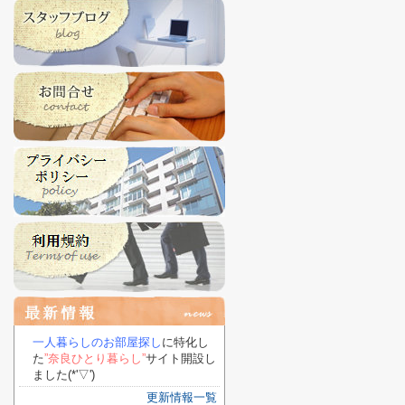
一人暮らしのお部屋探し
に特化し
た
”奈良ひとり暮らし”
サイト開設し
ました(*'▽')
更新情報一覧