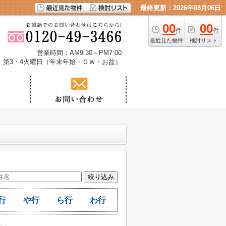
最終更新：2026年08月06日
00
00
件
件
最近見た物件
検討リスト
営業時間：AM9:30～PM7:00
、第3・4火曜日（年末年始・ＧＷ・お盆）
行
や行
ら行
わ行