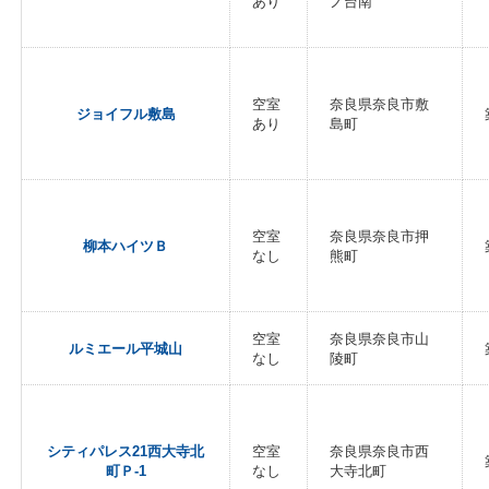
あり
ノ台南
空室
奈良県奈良市敷
ジョイフル敷島
あり
島町
空室
奈良県奈良市押
柳本ハイツＢ
なし
熊町
空室
奈良県奈良市山
ルミエール平城山
なし
陵町
シティパレス21西大寺北
空室
奈良県奈良市西
町Ｐ-1
なし
大寺北町