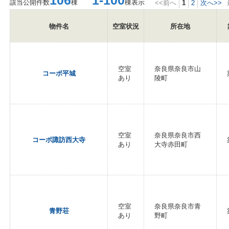
106
1-100
該当公開件数
棟
棟表示
<<前へ
1
2
次へ>>
物件名
空室状況
所在地
空室
奈良県奈良市山
コーポ平城
あり
陵町
空室
奈良県奈良市西
コーポ諏訪西大寺
あり
大寺赤田町
空室
奈良県奈良市青
青野荘
あり
野町