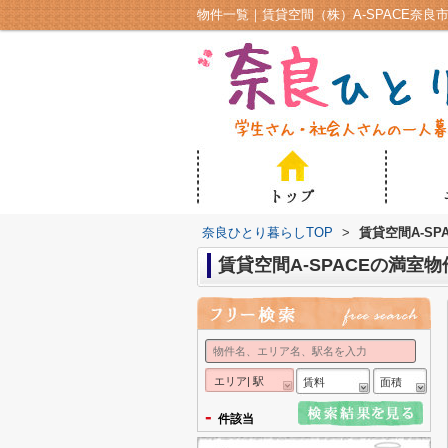
物件一覧｜賃貸空間（株）A-SPACE奈良
奈良ひとり暮らしTOP
>
賃貸空間A-S
賃貸空間A-SPACEの満室
エリア| 駅
賃料
面積
-
件該当