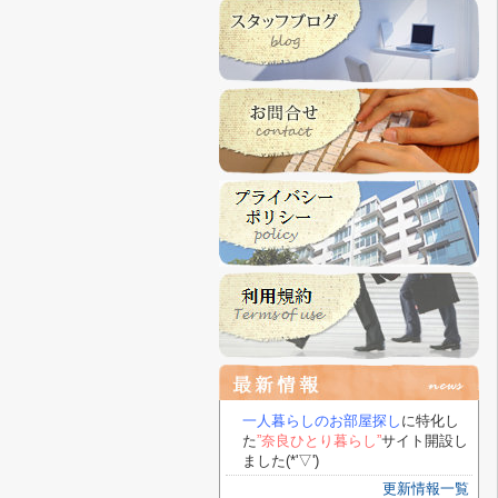
一人暮らしのお部屋探し
に特化し
た
”奈良ひとり暮らし”
サイト開設し
ました(*'▽')
更新情報一覧