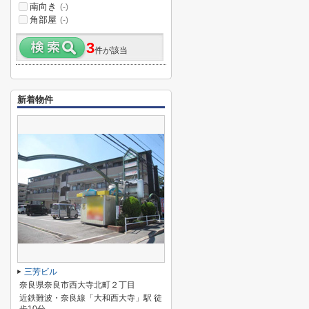
南向き
(-)
角部屋
(-)
3
件が該当
新着物件
三芳ビル
奈良県奈良市西大寺北町２丁目
近鉄難波・奈良線「大和西大寺」駅 徒