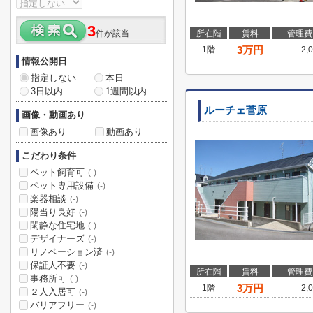
3
件が該当
所在階
賃料
管理費
3
万円
1階
2,
情報公開日
指定しない
本日
3日以内
1週間以内
ルーチェ菅原
画像・動画あり
画像あり
動画あり
こだわり条件
ペット飼育可
(-)
ペット専用設備
(-)
楽器相談
(-)
陽当り良好
(-)
閑静な住宅地
(-)
デザイナーズ
(-)
リノベーション済
(-)
保証人不要
(-)
所在階
賃料
管理費
事務所可
(-)
3
万円
1階
2,
２人入居可
(-)
バリアフリー
(-)