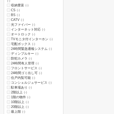
(-)
収納豊富
(-)
CS
(-)
BS
(-)
CATV
(-)
光ファイバー
(-)
インターネット対応
(-)
オートロック
(-)
TVモニタ付インターホン
(-)
宅配ボックス
(-)
24時間緊急通報システム
(-)
ディンプルキー
(-)
防犯カメラ
(-)
24時間有人管理
(-)
フロントサービス
(-)
24時間ゴミ出し可
(-)
住戸内覧可能
(-)
コンシェルジュサービス
(-)
駐車場あり
(-)
2階以上
(-)
1階の物件
(-)
10階以上
(-)
20階以上
(-)
最上階
(-)