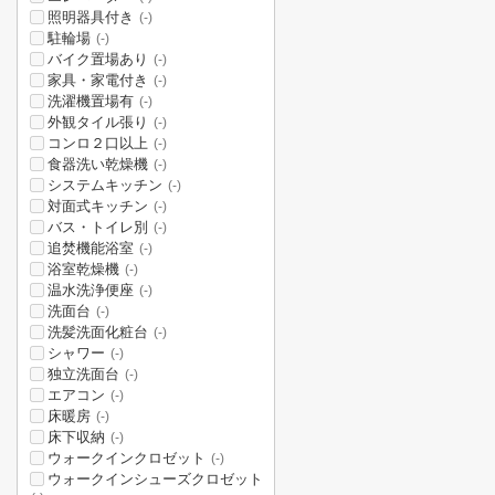
照明器具付き
(-)
駐輪場
(-)
バイク置場あり
(-)
家具・家電付き
(-)
洗濯機置場有
(-)
外観タイル張り
(-)
コンロ２口以上
(-)
食器洗い乾燥機
(-)
システムキッチン
(-)
対面式キッチン
(-)
バス・トイレ別
(-)
追焚機能浴室
(-)
浴室乾燥機
(-)
温水洗浄便座
(-)
洗面台
(-)
洗髪洗面化粧台
(-)
シャワー
(-)
独立洗面台
(-)
エアコン
(-)
床暖房
(-)
床下収納
(-)
ウォークインクロゼット
(-)
ウォークインシューズクロゼット