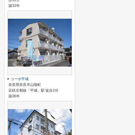
歩10分
築33年
コーポ平城
奈良県奈良市山陵町
近鉄京都線「平城」駅 徒歩2分
築36年