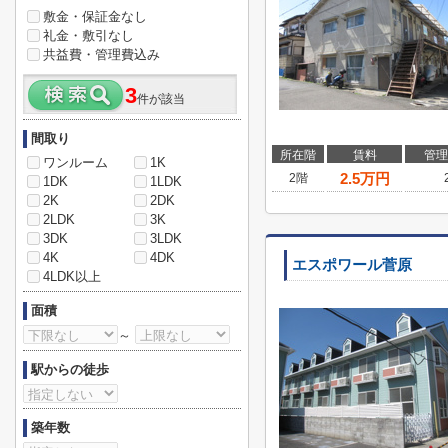
敷金・保証金なし
礼金・敷引なし
共益費・管理費込み
3
件が該当
間取り
所在階
賃料
管理
ワンルーム
1K
2.5
万円
2階
1DK
1LDK
2K
2DK
2LDK
3K
3DK
3LDK
4K
4DK
エスポワール菅原
4LDK以上
面積
～
駅からの徒歩
築年数