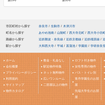
築29年
築30年
市区町村から探す
奈良市
/
生駒市
/
木津川市
町名から探す
あやめ池南
/
山陵町
/
西大寺北町
/
西大寺小坊
路線から探す
近鉄難波・奈良線
/
近鉄京都線
/
近鉄橿原線
/
駅から探す
大和西大寺
/
平城
/
菖蒲池
/
学園前
/
学研奈良
ホーム
敷金・礼金なし
ロフト付き物件
会社概要
駅近物件特集
女性専用の物件
プライバシーポリシー
ネット無料物件
バス・トイレ別
利用規約
広いワンルーム
青丹学園生のお部
サイトマップ
二部屋以上の物件
屋
物件カタログ
先端大学生のお部
屋