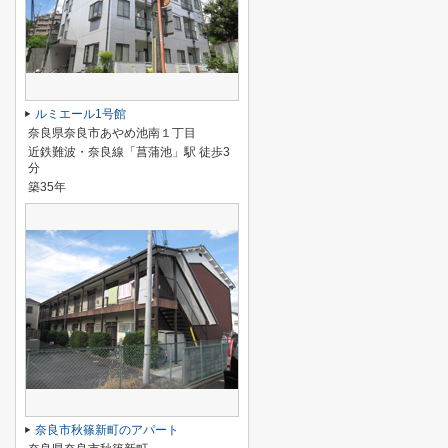
ルミエール1号館
奈良県奈良市あやめ池南１丁目
近鉄難波・奈良線「菖蒲池」駅 徒歩3
分
築35年
奈良市秋篠新町のアパート