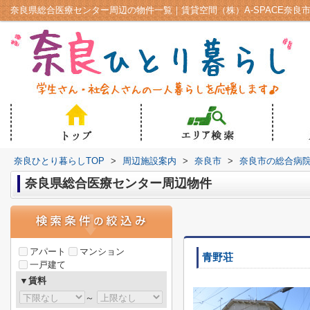
奈良県総合医療センター周辺の物件一覧｜賃貸空間（株）A-SPACE奈良
奈良ひとり暮らしTOP
>
周辺施設案内
>
奈良市
>
奈良市の総合病
奈良県総合医療センター周辺物件
アパート
マンション
青野荘
一戸建て
▼賃料
～