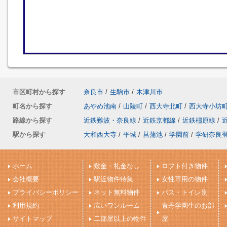
市区町村から探す
奈良市
/
生駒市
/
木津川市
町名から探す
あやめ池南
/
山陵町
/
西大寺北町
/
西大寺小坊
路線から探す
近鉄難波・奈良線
/
近鉄京都線
/
近鉄橿原線
/
駅から探す
大和西大寺
/
平城
/
菖蒲池
/
学園前
/
学研奈良
ホーム
敷金・礼金なし
ロフト付き物件
会社概要
駅近物件特集
女性専用の物件
プライバシーポリシー
ネット無料物件
バス・トイレ別
利用規約
広いワンルーム
青丹学園生のお部
サイトマップ
二部屋以上の物件
屋