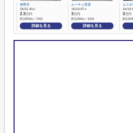
青野荘
ルーチェ菅原
エスポ
2K/31.40㎡
1K/19.87㎡
1K/19
2.5
3
3
万円
万円
万円
約1053m／14分
約1204m／16分
約120
詳細を見る
詳細を見る