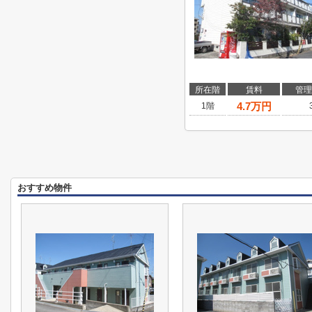
所在階
賃料
管理
4.7
万円
1階
おすすめ物件