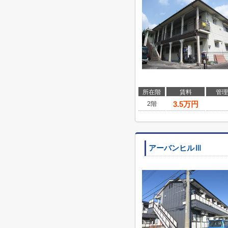
所在階
賃料
管理
3.5
万円
2階
アーバンヒルⅢ