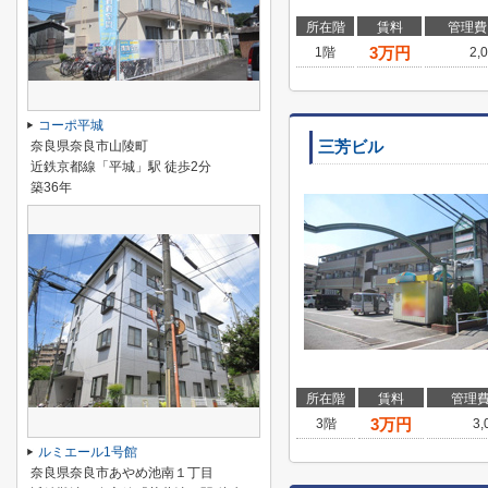
所在階
賃料
管理費
3
万円
1階
2,
コーポ平城
奈良県奈良市山陵町
三芳ビル
近鉄京都線「平城」駅 徒歩2分
築36年
所在階
賃料
管理
3
万円
3階
3
ルミエール1号館
奈良県奈良市あやめ池南１丁目