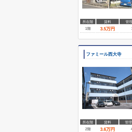
所在階
賃料
管
3.5
万円
1階
ファミール西大寺
所在階
賃料
管理
3.6
万円
2階