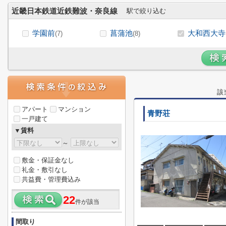
近畿日本鉄道近鉄難波・奈良線
駅で絞り込む
学園前
菖蒲池
大和西大寺
(7)
(8)
該
アパート
マンション
青野荘
一戸建て
▼賃料
～
敷金・保証金なし
礼金・敷引なし
共益費・管理費込み
22
件が該当
間取り