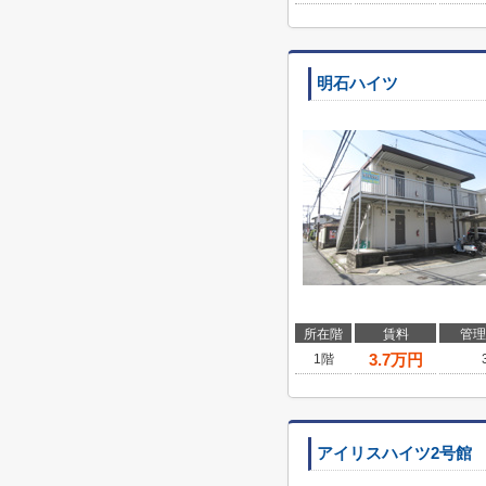
明石ハイツ
所在階
賃料
管理
3.7
万円
1階
アイリスハイツ2号館