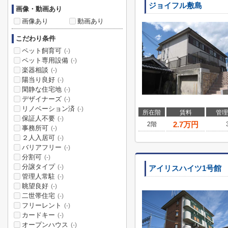
ジョイフル敷島
画像・動画あり
画像あり
動画あり
こだわり条件
ペット飼育可
(-)
ペット専用設備
(-)
楽器相談
(-)
陽当り良好
(-)
閑静な住宅地
(-)
デザイナーズ
(-)
リノベーション済
(-)
所在階
賃料
管理
保証人不要
(-)
2.7
万円
2階
事務所可
(-)
２人入居可
(-)
バリアフリー
(-)
分割可
(-)
分譲タイプ
(-)
アイリスハイツ1号館
管理人常駐
(-)
眺望良好
(-)
二世帯住宅
(-)
フリーレント
(-)
カードキー
(-)
オープンハウス
(-)