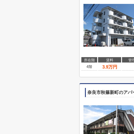
所在階
賃料
管
3.9
万円
4階
奈良市秋篠新町のアパ