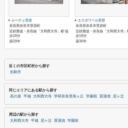
ルーチェ菅原
エスポワール菅原
奈良県奈良市菅原町
奈良県奈良市菅原町
近鉄難波・奈良線「大和西大寺」駅 徒
近鉄難波・奈良線「大和西大寺」
歩18分
歩18分
築29年
築30年
近くの市区町村から探す
生駒市
同じエリアにある駅から探す
高の原
平城
大和西大寺
学研奈良登美ヶ丘
学園前
菖蒲池
尼ヶ辻
周辺の駅から探す
大和西大寺
平城
尼ヶ辻
菖蒲池
学園前