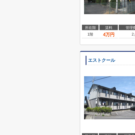
所在階
賃料
管理
4
万円
1階
2
エストクール