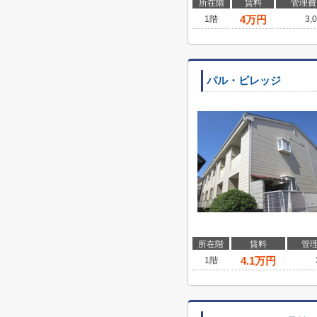
所在階
賃料
管理費
4
万円
1階
3,
パル・ビレッジ
所在階
賃料
管
4.1
万円
1階