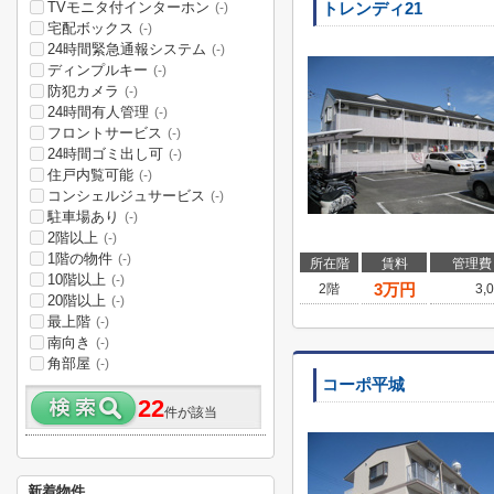
TVモニタ付インターホン
トレンディ21
(-)
宅配ボックス
(-)
24時間緊急通報システム
(-)
ディンプルキー
(-)
防犯カメラ
(-)
24時間有人管理
(-)
フロントサービス
(-)
24時間ゴミ出し可
(-)
住戸内覧可能
(-)
コンシェルジュサービス
(-)
駐車場あり
(-)
2階以上
(-)
1階の物件
(-)
所在階
賃料
管理費
10階以上
(-)
3
万円
2階
3,
20階以上
(-)
最上階
(-)
南向き
(-)
角部屋
(-)
コーポ平城
22
件が該当
新着物件