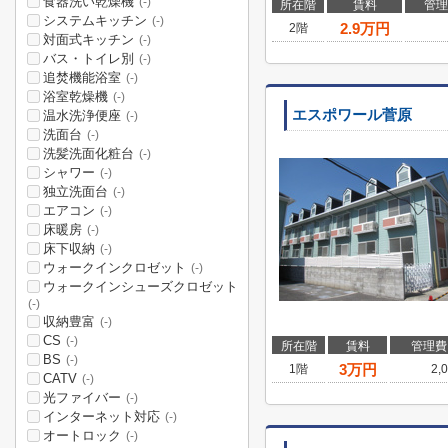
食器洗い乾燥機
(-)
所在階
賃料
管理
システムキッチン
(-)
2.9
万円
2階
対面式キッチン
(-)
バス・トイレ別
(-)
追焚機能浴室
(-)
浴室乾燥機
(-)
エスポワール菅原
温水洗浄便座
(-)
洗面台
(-)
洗髪洗面化粧台
(-)
シャワー
(-)
独立洗面台
(-)
エアコン
(-)
床暖房
(-)
床下収納
(-)
ウォークインクロゼット
(-)
ウォークインシューズクロゼット
(-)
収納豊富
(-)
CS
(-)
所在階
賃料
管理費
BS
(-)
3
万円
1階
2,
CATV
(-)
光ファイバー
(-)
インターネット対応
(-)
オートロック
(-)