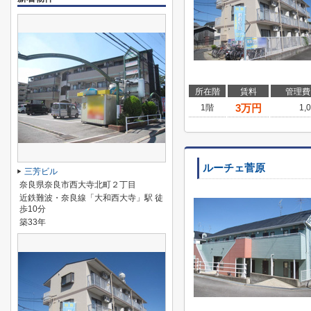
所在階
賃料
管理費
3
万円
1階
1,
ルーチェ菅原
三芳ビル
奈良県奈良市西大寺北町２丁目
近鉄難波・奈良線「大和西大寺」駅 徒
歩10分
築33年