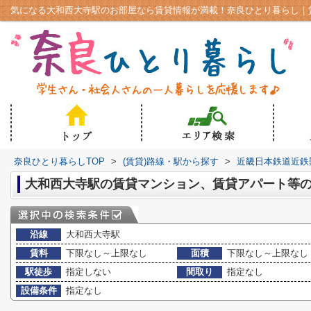
奈良ひとり暮らしTOP
>
(賃貸)路線・駅から探す
>
近畿日本鉄道近鉄
大和西大寺駅の賃貸マンション、賃貸アパート等
沿線
大和西大寺駅
賃料
下限なし～上限なし
面積
下限なし～上限なし
駅徒歩
指定しない
間取り
指定なし
設備条件
指定なし