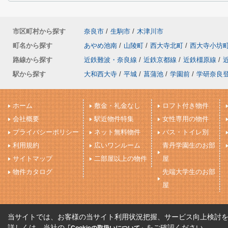
市区町村から探す
奈良市
/
生駒市
/
木津川市
町名から探す
あやめ池南
/
山陵町
/
西大寺北町
/
西大寺小坊
路線から探す
近鉄難波・奈良線
/
近鉄京都線
/
近鉄橿原線
/
駅から探す
大和西大寺
/
平城
/
菖蒲池
/
学園前
/
学研奈良
ホーム
敷金・礼金なし
ロフト付き物件
会社概要
駅近物件特集
女性専用の物件
プライバシーポリシー
ネット無料物件
バス・トイレ別
利用規約
広いワンルーム
青丹学園生のお部
サイトマップ
二部屋以上の物件
屋
物件カタログ
先端大学生のお部
屋
当サイトでは、お客様の当サイト利用状況把握、サービス向上検討を目
詳しくは、当社の
をご確認ください。