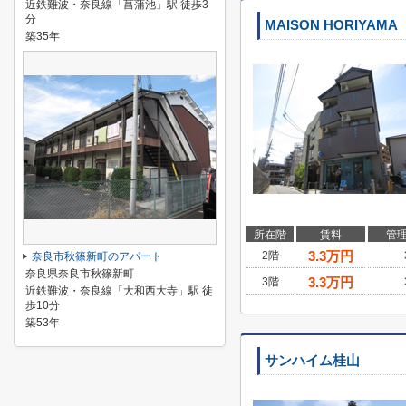
近鉄難波・奈良線「菖蒲池」駅 徒歩3
分
MAISON HORIYAMA
築35年
所在階
賃料
管
3.3
万円
2階
奈良市秋篠新町のアパート
奈良県奈良市秋篠新町
3.3
万円
3階
近鉄難波・奈良線「大和西大寺」駅 徒
歩10分
築53年
サンハイム桂山