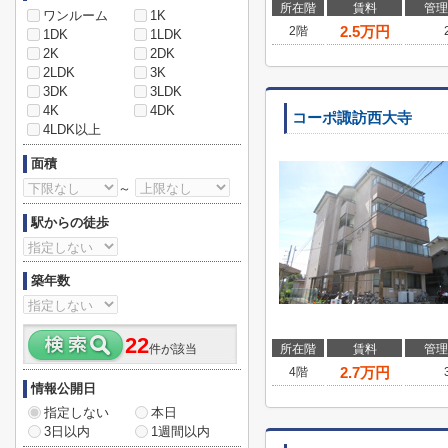
所在階
賃料
管理
ワンルーム
1K
2.5
万円
2階
1DK
1LDK
2K
2DK
2LDK
3K
3DK
3LDK
4K
4DK
コーポ諏訪西大寺
4LDK以上
面積
～
駅からの徒歩
築年数
22
件が該当
所在階
賃料
管理
2.7
万円
4階
情報公開日
指定しない
本日
3日以内
1週間以内