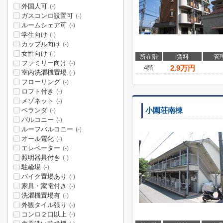
外国人可
(-)
ガスコンロ設置可
(-)
ルームシェア可
(-)
学生向け
(-)
カップル向け
(-)
女性向け
(-)
所在階
賃料
管
ファミリー向け
(-)
2.9
万円
4階
室内洗濯機置場
(-)
フローリング
(-)
ロフト付き
(-)
メゾネット
(-)
ベランダ
小園荘南棟
(-)
バルコニー
(-)
ルーフバルコニー
(-)
オール電化
(-)
エレベーター
(-)
照明器具付き
(-)
駐輪場
(-)
バイク置場あり
(-)
家具・家電付き
(-)
洗濯機置場有
(-)
外観タイル張り
(-)
コンロ２口以上
(-)