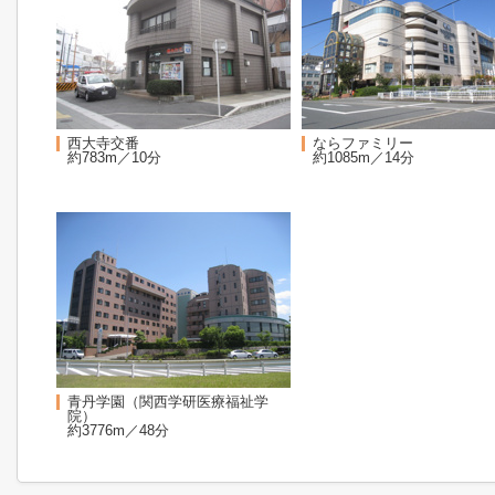
西大寺交番
ならファミリー
約783m／10分
約1085m／14分
青丹学園（関西学研医療福祉学
院）
約3776m／48分