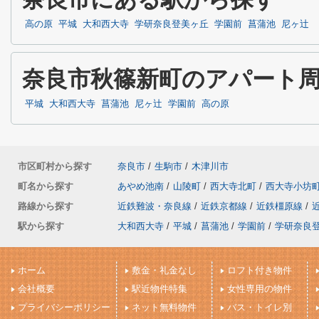
高の原
平城
大和西大寺
学研奈良登美ヶ丘
学園前
菖蒲池
尼ヶ辻
奈良市秋篠新町のアパート
平城
大和西大寺
菖蒲池
尼ヶ辻
学園前
高の原
市区町村から探す
奈良市
/
生駒市
/
木津川市
町名から探す
あやめ池南
/
山陵町
/
西大寺北町
/
西大寺小坊
路線から探す
近鉄難波・奈良線
/
近鉄京都線
/
近鉄橿原線
/
駅から探す
大和西大寺
/
平城
/
菖蒲池
/
学園前
/
学研奈良
ホーム
敷金・礼金なし
ロフト付き物件
会社概要
駅近物件特集
女性専用の物件
プライバシーポリシー
ネット無料物件
バス・トイレ別