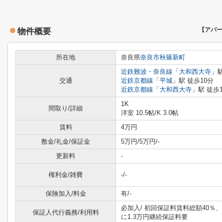
物件概要
【アパ
所在地
奈良県
奈良市
秋篠新町
近鉄難波・奈良線
「
大和西大寺
」駅
交通
近鉄京都線
「
平城
」駅 徒歩10分
近鉄京都線
「
大和西大寺
」駅 徒歩
1K
間取り/詳細
洋室 10.5帖
/
K 3.0帖
賃料
4万円
敷金/礼金/保証金
5万円/5万円/-
更新料
-
権利金/雑費
-/-
保険加入/料金
有/-
必加入/
初回保証料賃料総額40％、
保証人代行義務/利用料
に1.3万円継続保証料要