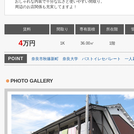
おしゃれな内装で十分な広さと使いやすい間取り。
周辺のお店関係も充実してますよ！
賃料
間取り
専有面積
所在階
4
万円
1K
36.00㎡
1階
POINT
奈良市秋篠新町
奈良大学
バストイレセパレート
一人
PHOTO GALLERY