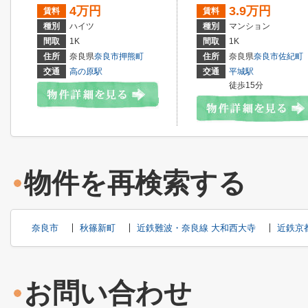
4万円
3.9万円
賃料
賃料
種別
ハイツ
種別
マンション
間取
1K
間取
1K
住所
奈良県
奈良市
押熊町
住所
奈良県
奈良市
佐紀町
交通
高の原駅
交通
平城駅
徒歩15分
物件を再検索する
奈良市
秋篠新町
近鉄難波・奈良線 大和西大寺
近鉄京
お問い合わせ