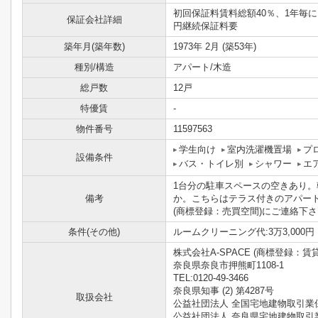
初回保証料賃料総額40％、1年毎に1
保証会社詳細
円継続保証料要
築年月(築年数)
1973年 2月 (築53年)
種別/構造
アパート/木造
総戸数
12戸
特優賃
-
物件番号
11597563
学生向け
室内洗濯機置場
プ
設備条件
バス・トイレ別
シャワー
エ
1台分の駐車スペースの空きあり。
備考
か。こちらはテラス付きのアパートで
(商標登録：売買空間)にご連絡下さい
条件(その他)
ルームクリーニング代:3万3,000円
株式会社A-SPACE (商標登録：賃
奈良県奈良市押熊町1108-1
TEL:0120-49-3466
奈良県知事 (2) 第4287号
取扱会社
公益社団法人 全国宅地建物取引業
公益社団法人 奈良県宅地建物取引