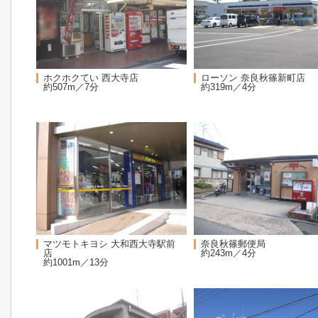
ホクホクてい 西大寺店
ローソン 奈良秋篠新町店
約507m／7分
約319m／4分
マツモトキヨシ 大和西大寺駅前
奈良秋篠郵便局
店
約243m／4分
約1001m／13分