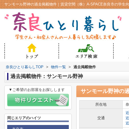
サンモール野神の過去掲載物件｜賃貸空間（株）A-SPACE奈良市の学生
奈良ひとり暮らしTOP
>
物件一覧
>
過去掲載物件
過去掲載物件：サンモール野神
▼ご希望のお部屋をお探しします
サンモール野神
の
所在地
同じエリアのハイツ
交通