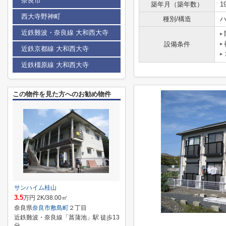
奈良市
築年月（築年数）
1
西大寺野神町
種別/構造
ハ
近鉄難波・奈良線 大和西大寺
設備条件
近鉄京都線 大和西大寺
近鉄橿原線 大和西大寺
この物件を見た方へのお勧め物件
サンハイム桂山
3.5
万円 2K/38.00㎡
奈良県
奈良市
敷島町
２丁目
近鉄難波・奈良線「菖蒲池」駅 徒歩13
分