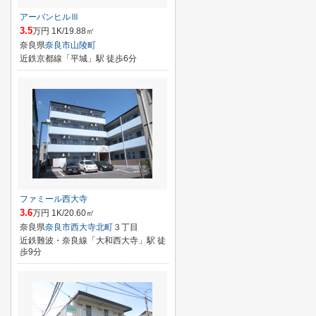
アーバンヒルⅢ
3.5
万円 1K/19.88㎡
奈良県
奈良市
山陵町
近鉄京都線「平城」駅 徒歩6分
ファミール西大寺
3.6
万円 1K/20.60㎡
奈良県
奈良市
西大寺北町
３丁目
近鉄難波・奈良線「大和西大寺」駅 徒
歩9分