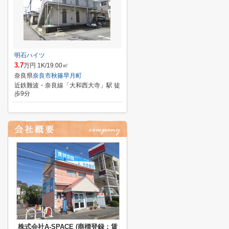
明石ハイツ
3.7
万円 1K/19.00㎡
奈良県
奈良市
秋篠早月町
近鉄難波・奈良線「大和西大寺」駅 徒
歩9分
株式会社A-SPACE (商標登録：賃