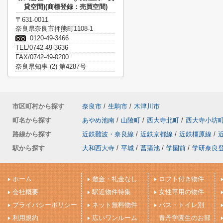
貸空間)(商標登録：売買空間)
〒631-0011
奈良県奈良市押熊町1108-1
0120-49-3466
TEL/0742-49-3636
FAX/0742-49-0200
奈良県知事 (2) 第4287号
市区町村から探す
奈良市
/
生駒市
/
木津川市
町名から探す
あやめ池南
/
山陵町
/
西大寺北町
/
西大寺小坊
路線から探す
近鉄難波・奈良線
/
近鉄京都線
/
近鉄橿原線
/
駅から探す
大和西大寺
/
平城
/
菖蒲池
/
学園前
/
学研奈良
ホーム
敷金・礼金なし
ロフト付き物件
会社概要
駅近物件特集
女性専用の物件
プライバシーポリシー
ネット無料物件
バス・トイレ別
利用規約
広いワンルーム
青丹学園生のお部