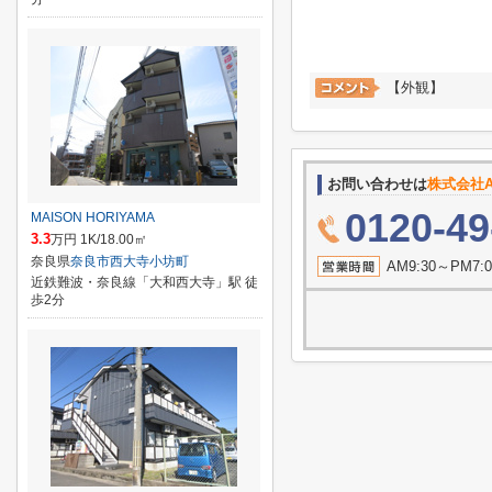
【外観】
お問い合わせは
株式会社A
0120-49
MAISON HORIYAMA
3.3
万円 1K/18.00㎡
奈良県
奈良市
西大寺小坊町
AM9:30～P
近鉄難波・奈良線「大和西大寺」駅 徒
歩2分