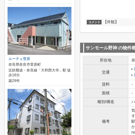
【外観】
コメント
サンモール野神
の物件
ルーチェ菅原
所在地
奈良県奈良市菅原町
近鉄難波・奈良線「大和西大寺」駅 徒
交通
歩18分
築29年
賃料
-
面積
-
種別/構造
ハ
備考
駅
か
n