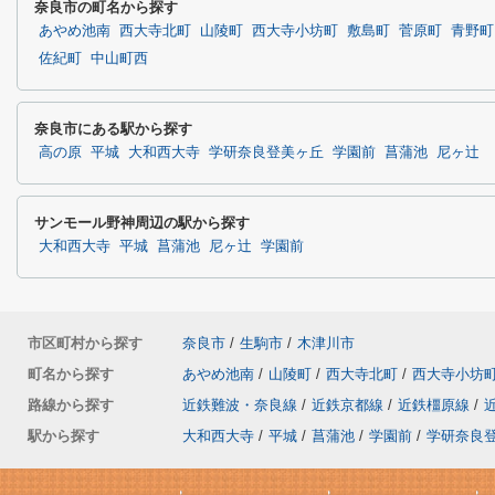
奈良市の町名から探す
あやめ池南
西大寺北町
山陵町
西大寺小坊町
敷島町
菅原町
青野町
佐紀町
中山町西
奈良市にある駅から探す
高の原
平城
大和西大寺
学研奈良登美ヶ丘
学園前
菖蒲池
尼ヶ辻
サンモール野神周辺の駅から探す
大和西大寺
平城
菖蒲池
尼ヶ辻
学園前
市区町村から探す
奈良市
/
生駒市
/
木津川市
町名から探す
あやめ池南
/
山陵町
/
西大寺北町
/
西大寺小坊
路線から探す
近鉄難波・奈良線
/
近鉄京都線
/
近鉄橿原線
/
駅から探す
大和西大寺
/
平城
/
菖蒲池
/
学園前
/
学研奈良