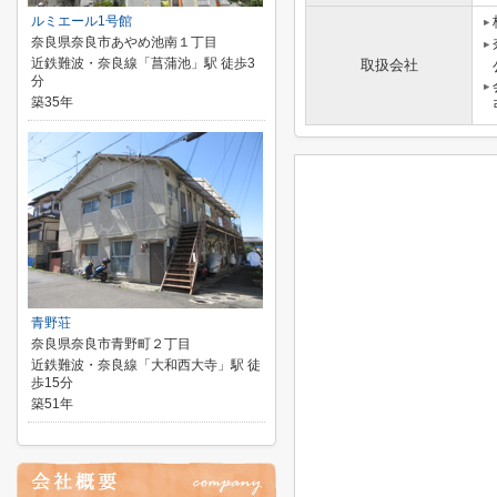
ルミエール1号館
奈良県奈良市あやめ池南１丁目
近鉄難波・奈良線「菖蒲池」駅 徒歩3
取扱会社
分
築35年
青野荘
奈良県奈良市青野町２丁目
近鉄難波・奈良線「大和西大寺」駅 徒
歩15分
築51年