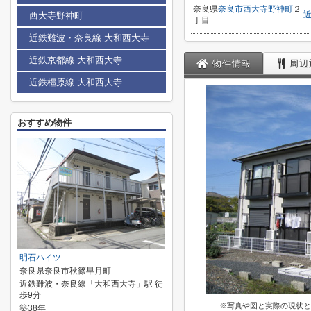
奈良県
奈良市
西大寺野神町
２
西大寺野神町
丁目
近鉄難波・奈良線 大和西大寺
近鉄京都線 大和西大寺
物件情報
周辺
近鉄橿原線 大和西大寺
おすすめ物件
明石ハイツ
奈良県奈良市秋篠早月町
近鉄難波・奈良線「大和西大寺」駅 徒
歩9分
※写真や図と実際の現状と
築38年