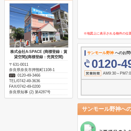
※地図上に表示される物件の位
株式会社A-SPACE (商標登録：賃
サンモール野神
へのお問
貸空間)(商標登録：売買空間)
0120-4
〒631-0011
奈良県奈良市押熊町1108-1
AM9:30～P
0120-49-3466
TEL/0742-49-3636
FAX/0742-49-0200
奈良県知事 (2) 第4287号
サンモール野神
へ