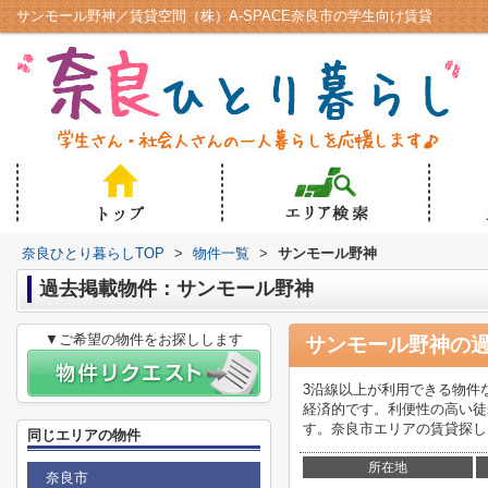
サンモール野神／賃貸空間（株）A-SPACE奈良市の学生向け賃貸
奈良ひとり暮らしTOP
>
物件一覧
>
サンモール野神
過去掲載物件：サンモール野神
▼ご希望の物件をお探しします
サンモール野神
の
3沿線以上が利用できる物件
経済的です。利便性の高い徒歩7
す。奈良市エリアの賃貸探し
同じエリアの物件
所在地
奈良市