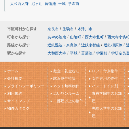
大和西大寺
尼ヶ辻
菖蒲池
平城
学園前
市区町村から探す
奈良市
/
生駒市
/
木津川市
町名から探す
あやめ池南
/
山陵町
/
西大寺北町
/
西大寺小坊
路線から探す
近鉄難波・奈良線
/
近鉄京都線
/
近鉄橿原線
/
駅から探す
大和西大寺
/
平城
/
菖蒲池
/
学園前
/
学研奈良
ホーム
敷金・礼金なし
ロフト付き物件
会社概要
駅近物件特集
女性専用の物件
プライバシーポリシー
ネット無料物件
バス・トイレ別
利用規約
広いワンルーム
青丹学園生のお部
サイトマップ
二部屋以上の物件
屋
物件カタログ
先端大学生のお部
屋