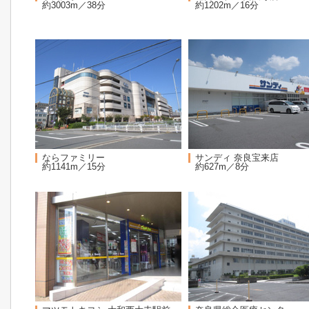
約3003m／38分
約1202m／16分
ならファミリー
サンディ 奈良宝来店
約1141m／15分
約627m／8分