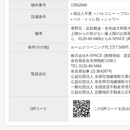
物件番号
13562840
保証人不要
バルコニー
プロ
設備条件
バス・トイレ別
シャワー
青野荘：近鉄難波・奈良線大和西大
備考
上階からの音がない最上階のお部
ら、0120-49-3466からA-SP
条件(その他)
ルームクリーニング代:2万7,500円 
株式会社A-SPACE (商標登録：賃
奈良県奈良市押熊町1108-1
TEL:0120-49-3466
奈良県知事 (2) 第4287号
取扱会社
公益社団法人 全国宅地建物取引業
公益社団法人 奈良県宅地建物取引
一般社団法人 全国賃貸不動産管理
公益社団法人 近畿地区不動産公正
QRコード
このQRコードを読