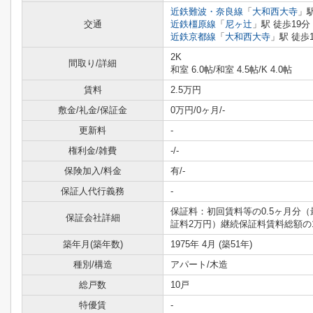
近鉄難波・奈良線
「
大和西大寺
」駅
交通
近鉄橿原線
「
尼ヶ辻
」駅 徒歩19分
近鉄京都線
「
大和西大寺
」駅 徒歩
2K
間取り/詳細
和室 6.0帖
/
和室 4.5帖
/
K 4.0帖
賃料
2.5万円
敷金/礼金/保証金
0万円/0ヶ月/-
更新料
-
権利金/雑費
-/-
保険加入/料金
有/-
保証人代行義務
-
保証料：初回賃料等の0.5ヶ月分（
保証会社詳細
証料2万円）継続保証料賃料総額の1
築年月(築年数)
1975年 4月 (築51年)
種別/構造
アパート/木造
総戸数
10戸
特優賃
-