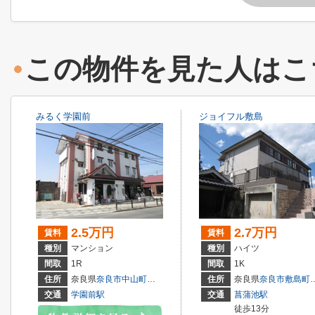
この物件を見た人はこ
みるく学園前
ジョイフル敷島
2.5万円
2.7万円
賃料
賃料
種別
マンション
種別
ハイツ
間取
1R
間取
1K
住所
奈良県
奈良市
中山町西
４丁目
住所
奈良県
奈良市
敷島町
交通
学園前駅
交通
菖蒲池駅
徒歩13分