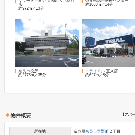
マツモトキヨシ 大和西大寺駅前
奈良県総合医療センター
店
約1053m／14分
約972m／13分
奈良市役所
トライアル 宝来店
約2775m／35分
約627m／8分
物件概要
【アパ
所在地
奈良県
奈良市
青野町
２丁目