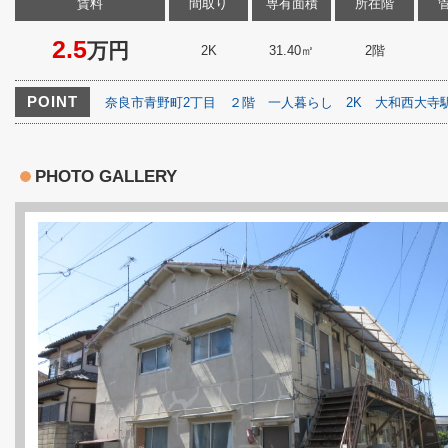
賃料
間取り
専有面積
所在階
2.5
万円
2K
31.40㎡
2階
POINT
奈良市青野町2丁目
２階
一人暮らし
2K
大和西大寺駅
PHOTO GALLERY