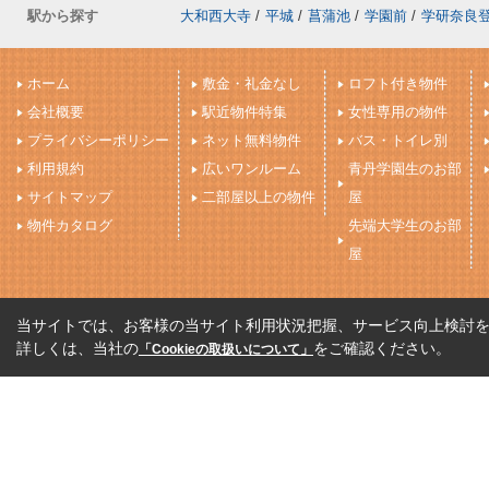
駅から探す
大和西大寺
/
平城
/
菖蒲池
/
学園前
/
学研奈良
ホーム
敷金・礼金なし
ロフト付き物件
会社概要
駅近物件特集
女性専用の物件
プライバシーポリシー
ネット無料物件
バス・トイレ別
利用規約
広いワンルーム
青丹学園生のお部
サイトマップ
二部屋以上の物件
屋
物件カタログ
先端大学生のお部
屋
当サイトでは、お客様の当サイト利用状況把握、サービス向上検討を目
詳しくは、当社の
をご確認ください。
「Cookieの取扱いについて」