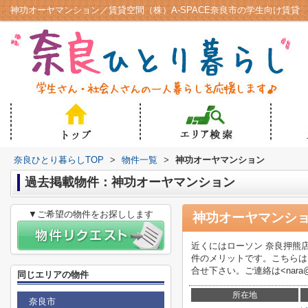
神功オーヤマンション／賃貸空間（株）A-SPACE奈良市の学生向け賃貸
奈良ひとり暮らしTOP
>
物件一覧
>
神功オーヤマンション
過去掲載物件：神功オーヤマンション
▼ご希望の物件をお探しします
神功オーヤマンシ
近くにはローソン 奈良押熊
件のメリットです。こちらは
合せ下さい。ご連絡は<nara@c
同じエリアの物件
所在地
奈良市