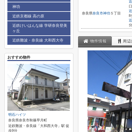
口
神功
奈良県
奈良市
神功
５丁目
8
近鉄京都線 高の原
分
近鉄けいはんな線 学研奈良登美
ヶ丘
近鉄難波・奈良線 大和西大寺
物件情報
周辺
おすすめ物件
明石ハイツ
奈良県奈良市秋篠早月町
近鉄難波・奈良線「大和西大寺」駅 徒
歩9分