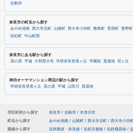
生駒市
奈良市の町名から探す
あやめ池南
西大寺北町
山陵町
西大寺小坊町
敷島町
菅原町
青野町
佐紀町
中山町西
奈良市にある駅から探す
高の原
平城
大和西大寺
学研奈良登美ヶ丘
学園前
菖蒲池
尼ヶ辻
神功オーヤマンション周辺の駅から探す
学研奈良登美ヶ丘
高の原
平城
山田川
菖蒲池
市区町村から探す
奈良市
/
生駒市
/
木津川市
町名から探す
あやめ池南
/
山陵町
/
西大寺北町
/
西大寺小坊
路線から探す
近鉄難波・奈良線
/
近鉄京都線
/
近鉄橿原線
/