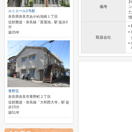
備考
ルミエール1号館
奈良県奈良市あやめ池南１丁目
近鉄難波・奈良線「菖蒲池」駅 徒歩3
分
築35年
取扱会社
青野荘
奈良県奈良市青野町２丁目
近鉄難波・奈良線「大和西大寺」駅 徒
歩15分
築51年