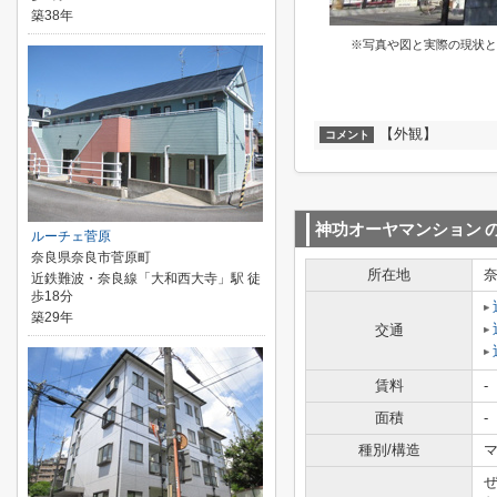
築38年
※写真や図と実際の現状と
【外観】
コメント
神功オーヤマンション
ルーチェ菅原
奈良県奈良市菅原町
所在地
近鉄難波・奈良線「大和西大寺」駅 徒
歩18分
築29年
交通
賃料
-
面積
-
種別/構造
マ