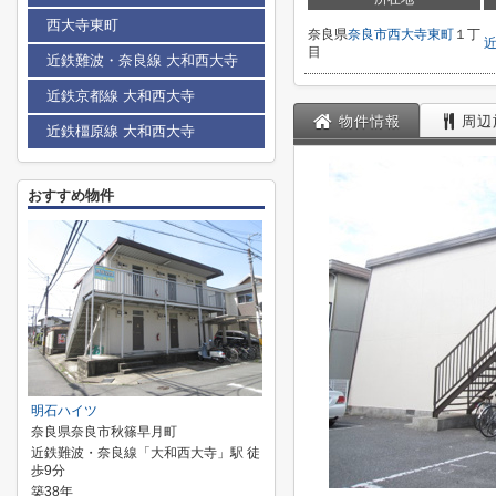
西大寺東町
奈良県
奈良市
西大寺東町
１丁
目
近鉄難波・奈良線 大和西大寺
近鉄京都線 大和西大寺
物件情報
周辺
近鉄橿原線 大和西大寺
おすすめ物件
明石ハイツ
奈良県奈良市秋篠早月町
近鉄難波・奈良線「大和西大寺」駅 徒
歩9分
築38年