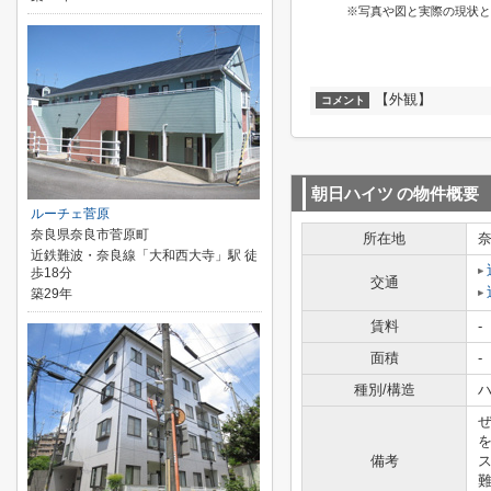
※写真や図と実際の現状と
【外観】
コメント
朝日ハイツ
の物件概要
ルーチェ菅原
奈良県奈良市菅原町
所在地
近鉄難波・奈良線「大和西大寺」駅 徒
歩18分
交通
築29年
賃料
-
面積
-
種別/構造
ハ
備考