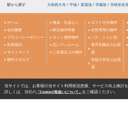
駅から探す
大和西大寺
/
平城
/
菖蒲池
/
学園前
/
学研奈良
ホーム
敷金・礼金なし
ロフト付き物件
会社概要
駅近物件特集
女性専用の物件
プライバシーポリシー
ネット無料物件
バス・トイレ別
利用規約
広いワンルーム
青丹学園生のお部
サイトマップ
二部屋以上の物件
屋
物件カタログ
先端大学生のお部
屋
当サイトでは、お客様の当サイト利用状況把握、サービス向上検討を目
詳しくは、当社の
をご確認ください。
「Cookieの取扱いについて」