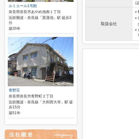
は
ルミエール1号館
奈良県奈良市あやめ池南１丁目
近鉄難波・奈良線「菖蒲池」駅 徒歩3
分
取扱会社
築35年
青野荘
奈良県奈良市青野町２丁目
近鉄難波・奈良線「大和西大寺」駅 徒
歩15分
築51年