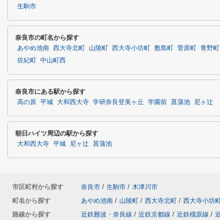
生駒市
奈良市の町名から探す
あやめ池南
西大寺北町
山陵町
西大寺小坊町
敷島町
菅原町
青野町
佐紀町
中山町西
奈良市にある駅から探す
高の原
平城
大和西大寺
学研奈良登美ヶ丘
学園前
菖蒲池
尼ヶ辻
朝日ハイツ周辺の駅から探す
大和西大寺
平城
尼ヶ辻
菖蒲池
市区町村から探す
奈良市
/
生駒市
/
木津川市
町名から探す
あやめ池南
/
山陵町
/
西大寺北町
/
西大寺小坊
路線から探す
近鉄難波・奈良線
/
近鉄京都線
/
近鉄橿原線
/