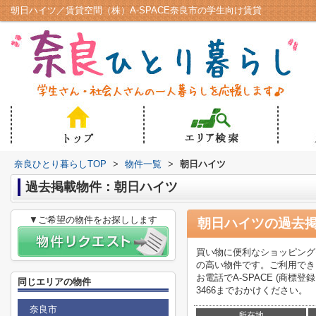
朝日ハイツ／賃貸空間（株）A-SPACE奈良市の学生向け賃貸
奈良ひとり暮らしTOP
>
物件一覧
>
朝日ハイツ
過去掲載物件：朝日ハイツ
▼ご希望の物件をお探しします
朝日ハイツ
の過去
買い物に便利なショッピング
の高い物件です。ご利用でき
お電話でA-SPACE (商標
同じエリアの物件
3466までおかけください。
奈良市
所在地