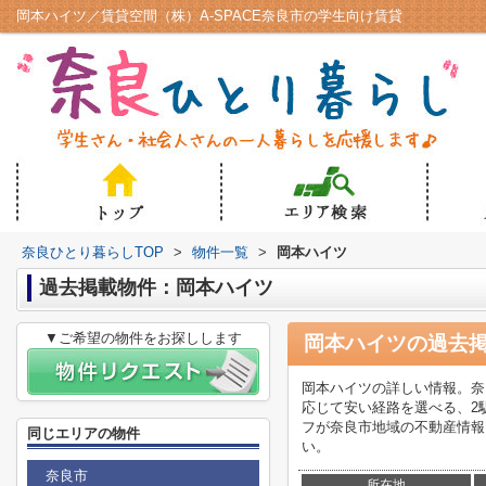
岡本ハイツ／賃貸空間（株）A-SPACE奈良市の学生向け賃貸
奈良ひとり暮らしTOP
>
物件一覧
>
岡本ハイツ
過去掲載物件：岡本ハイツ
▼ご希望の物件をお探しします
岡本ハイツ
の過去
岡本ハイツの詳しい情報。奈
応じて安い経路を選べる、2
フが奈良市地域の不動産情報をご
同じエリアの物件
い。
奈良市
所在地