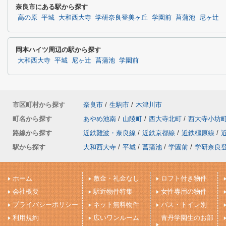
奈良市にある駅から探す
高の原
平城
大和西大寺
学研奈良登美ヶ丘
学園前
菖蒲池
尼ヶ辻
岡本ハイツ周辺の駅から探す
大和西大寺
平城
尼ヶ辻
菖蒲池
学園前
市区町村から探す
奈良市
/
生駒市
/
木津川市
町名から探す
あやめ池南
/
山陵町
/
西大寺北町
/
西大寺小坊
路線から探す
近鉄難波・奈良線
/
近鉄京都線
/
近鉄橿原線
/
駅から探す
大和西大寺
/
平城
/
菖蒲池
/
学園前
/
学研奈良
ホーム
敷金・礼金なし
ロフト付き物件
会社概要
駅近物件特集
女性専用の物件
プライバシーポリシー
ネット無料物件
バス・トイレ別
利用規約
広いワンルーム
青丹学園生のお部