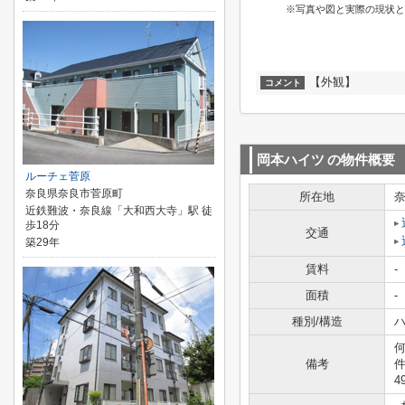
※写真や図と実際の現状と
【外観】
コメント
岡本ハイツ
の物件概要
ルーチェ菅原
奈良県奈良市菅原町
所在地
近鉄難波・奈良線「大和西大寺」駅 徒
歩18分
交通
築29年
賃料
-
面積
-
種別/構造
ハ
備考
4