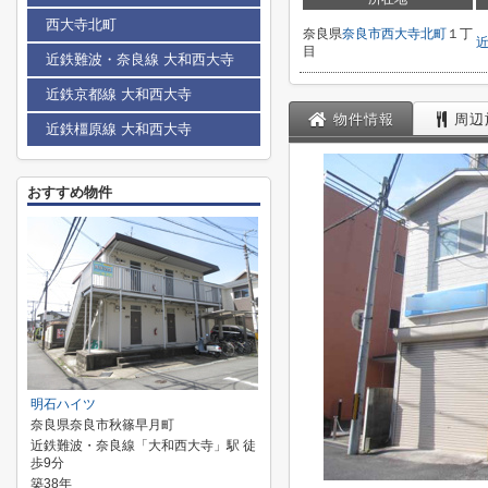
西大寺北町
奈良県
奈良市
西大寺北町
１丁
目
近鉄難波・奈良線 大和西大寺
近鉄京都線 大和西大寺
物件情報
周辺
近鉄橿原線 大和西大寺
おすすめ物件
明石ハイツ
奈良県奈良市秋篠早月町
近鉄難波・奈良線「大和西大寺」駅 徒
歩9分
築38年