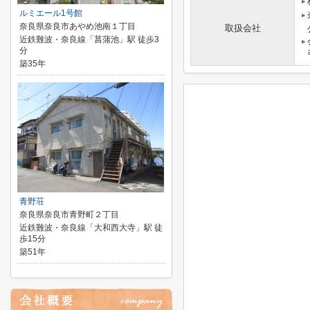
ルミエール1号館
奈良県奈良市あやめ池南１丁目
取扱会社
近鉄難波・奈良線「菖蒲池」駅 徒歩3
分
築35年
青野荘
奈良県奈良市青野町２丁目
近鉄難波・奈良線「大和西大寺」駅 徒
歩15分
築51年