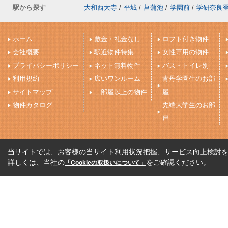
駅から探す
大和西大寺
/
平城
/
菖蒲池
/
学園前
/
学研奈良
ホーム
敷金・礼金なし
ロフト付き物件
会社概要
駅近物件特集
女性専用の物件
プライバシーポリシー
ネット無料物件
バス・トイレ別
利用規約
広いワンルーム
青丹学園生のお部
サイトマップ
二部屋以上の物件
屋
物件カタログ
先端大学生のお部
屋
当サイトでは、お客様の当サイト利用状況把握、サービス向上検討を目
詳しくは、当社の
をご確認ください。
「Cookieの取扱いについて」