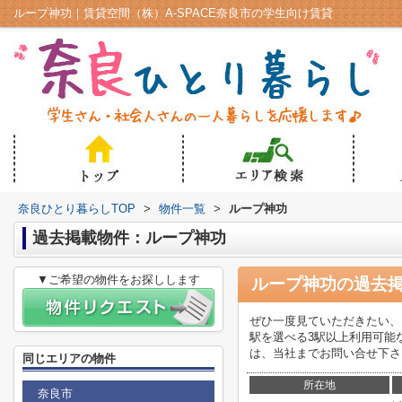
ループ神功｜賃貸空間（株）A-SPACE奈良市の学生向け賃貸
奈良ひとり暮らしTOP
>
物件一覧
>
ループ神功
過去掲載物件：ループ神功
▼ご希望の物件をお探しします
ループ神功
の過去
ぜひ一度見ていただきたい、
駅を選べる3駅以上利用可能
は、当社までお問い合せ下さい。ご
同じエリアの物件
所在地
奈良市