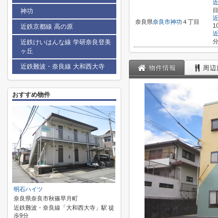
目
神功
奈良県
奈良市
神功
４丁目
1
近鉄京都線 高の原
分
近鉄けいはんな線 学研奈良登美
ヶ丘
近鉄難波・奈良線 大和西大寺
物件情報
周辺
おすすめ物件
明石ハイツ
奈良県奈良市秋篠早月町
近鉄難波・奈良線「大和西大寺」駅 徒
歩9分