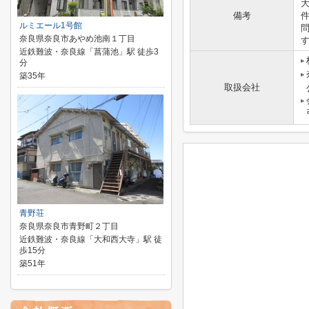
備考
件
ルミエール1号館
奈良県奈良市あやめ池南１丁目
近鉄難波・奈良線「菖蒲池」駅 徒歩3
分
築35年
取扱会社
青野荘
奈良県奈良市青野町２丁目
近鉄難波・奈良線「大和西大寺」駅 徒
歩15分
築51年