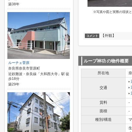
築38年
※写真や図と実際の現状と
【外観】
コメント
ループ神功
の物件概要
ルーチェ菅原
奈良県奈良市菅原町
所在地
近鉄難波・奈良線「大和西大寺」駅 徒
歩18分
築29年
交通
賃料
-
面積
-
種別/構造
マ