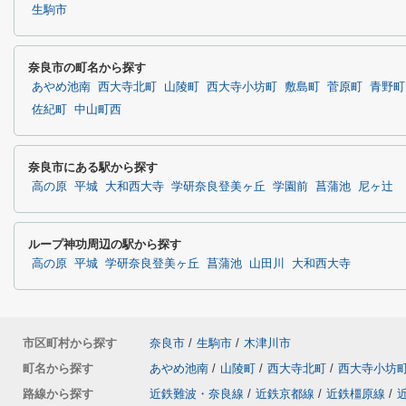
生駒市
奈良市の町名から探す
あやめ池南
西大寺北町
山陵町
西大寺小坊町
敷島町
菅原町
青野町
佐紀町
中山町西
奈良市にある駅から探す
高の原
平城
大和西大寺
学研奈良登美ヶ丘
学園前
菖蒲池
尼ヶ辻
ループ神功周辺の駅から探す
高の原
平城
学研奈良登美ヶ丘
菖蒲池
山田川
大和西大寺
市区町村から探す
奈良市
/
生駒市
/
木津川市
町名から探す
あやめ池南
/
山陵町
/
西大寺北町
/
西大寺小坊
路線から探す
近鉄難波・奈良線
/
近鉄京都線
/
近鉄橿原線
/