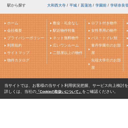
駅から探す
大和西大寺
/
平城
/
菖蒲池
/
学園前
/
学研奈良
ホーム
敷金・礼金なし
ロフト付き物件
会社概要
駅近物件特集
女性専用の物件
プライバシーポリシー
ネット無料物件
バス・トイレ別
利用規約
広いワンルーム
青丹学園生のお部
サイトマップ
二部屋以上の物件
屋
物件カタログ
先端大学生のお部
屋
当サイトでは、お客様の当サイト利用状況把握、サービス向上検討を目
詳しくは、当社の
をご確認ください。
「Cookieの取扱いについて」