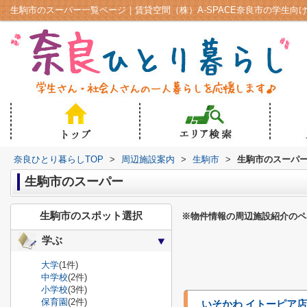
生駒市のスーパー一覧ページ｜賃貸空間（株）A-SPACE奈良市の学生向
奈良ひとり暮らしTOP
>
周辺施設案内
>
生駒市
>
生駒市のスーパ
生駒市のスーパー
生駒市のスポット選択
※物件情報の周辺施設紹介のペ
学ぶ
大学
(1件)
中学校
(2件)
小学校
(3件)
保育園
(2件)
いそかわ イトーピア店