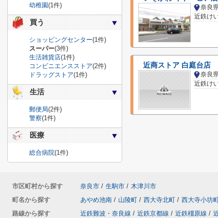
幼稚園
(1件)
奈良
買う
ショッピングセンター
(1件)
スーパー
(3件)
生活雑貨店
(1件)
近商ストア 白庭台店
コンビニエンスストア
(2件)
奈良
ドラッグストア
(1件)
近鉄け
生活
郵便局
(2件)
警察
(1件)
医療
総合病院
(1件)
市区町村から探す
奈良市
/
生駒市
/
木津川市
町名から探す
あやめ池南
/
山陵町
/
西大寺北町
/
西大寺小坊
路線から探す
近鉄難波・奈良線
/
近鉄京都線
/
近鉄橿原線
/