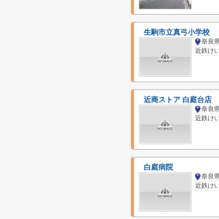
生駒市立真弓小学校
奈良
近鉄け
近商ストア 白庭台店
奈良
近鉄け
白庭病院
奈良
近鉄け