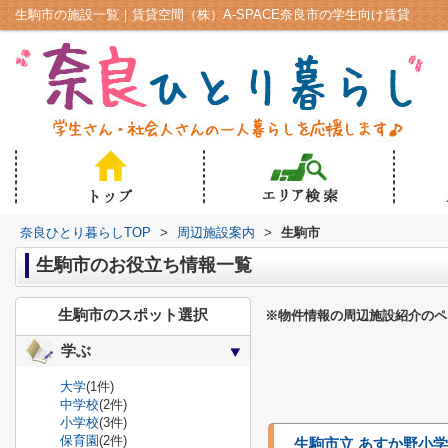
生駒市の施設一覧｜賃貸空間（株）A-SPACE奈良市の学生向け賃貸
奈良ひとり暮らしTOP
>
周辺施設案内
>
生駒市
生駒市のお役立ち情報一覧
生駒市のスポット選択
※物件情報の周辺施設紹介のペ
学ぶ
大学
(1件)
中学校
(2件)
小学校
(3件)
保育園
(2件)
生駒市立 あすか野小