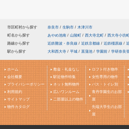
市区町村から探す
奈良市
/
生駒市
/
木津川市
町名から探す
あやめ池南
/
山陵町
/
西大寺北町
/
西大寺小坊
路線から探す
近鉄難波・奈良線
/
近鉄京都線
/
近鉄橿原線
/
駅から探す
大和西大寺
/
平城
/
菖蒲池
/
学園前
/
学研奈良
ホーム
敷金・礼金なし
ロフト付き物件
会社概要
駅近物件特集
女性専用の物件
プライバシーポリシー
ネット無料物件
バス・トイレ別
利用規約
広いワンルーム
青丹学園生のお部
サイトマップ
二部屋以上の物件
屋
物件カタログ
先端大学生のお部
屋