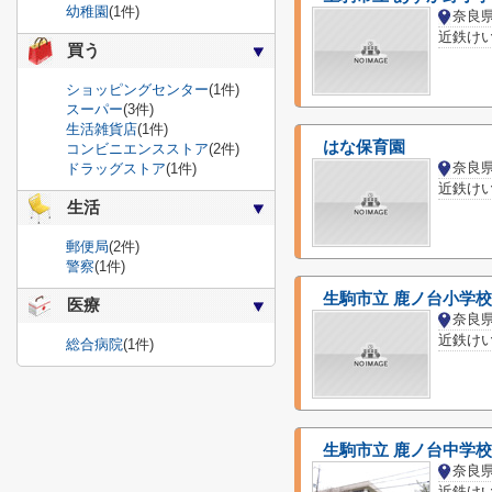
幼稚園
(1件)
奈良
近鉄け
買う
ショッピングセンター
(1件)
スーパー
(3件)
生活雑貨店
(1件)
はな保育園
コンビニエンスストア
(2件)
奈良
ドラッグストア
(1件)
近鉄け
生活
郵便局
(2件)
警察
(1件)
生駒市立 鹿ノ台小学校
医療
奈良
総合病院
(1件)
生駒市立 鹿ノ台中学校
奈良