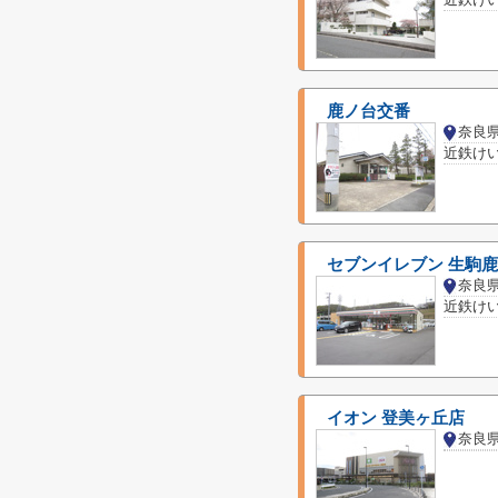
鹿ノ台交番
奈良
セブンイレブン 生駒
奈良
イオン 登美ヶ丘店
奈良