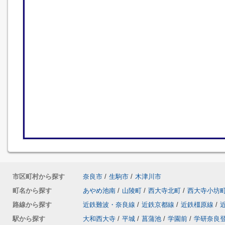
市区町村から探す
奈良市
/
生駒市
/
木津川市
町名から探す
あやめ池南
/
山陵町
/
西大寺北町
/
西大寺小坊
路線から探す
近鉄難波・奈良線
/
近鉄京都線
/
近鉄橿原線
/
駅から探す
大和西大寺
/
平城
/
菖蒲池
/
学園前
/
学研奈良