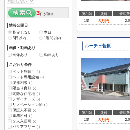
3
件が該当
所在階
賃料
管理費
3
万円
1階
2,
情報公開日
指定しない
本日
3日以内
1週間以内
ルーチェ菅原
画像・動画あり
画像あり
動画あり
こだわり条件
ペット飼育可
(-)
ペット専用設備
(-)
楽器相談
(-)
陽当り良好
(-)
閑静な住宅地
(-)
デザイナーズ
(-)
リノベーション済
(-)
保証人不要
(-)
所在階
賃料
管理費
事務所可
(-)
3
万円
1階
2,
２人入居可
(-)
バリアフリー
(-)