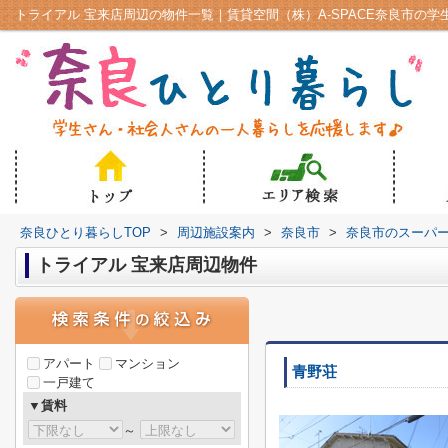
トライアル 宝来店周辺の物件一覧｜賃貸空間（株）A-SPACE奈良市の学
奈良ひとり暮らしTOP
>
周辺施設案内
>
奈良市
>
奈良市のスーパ
トライアル 宝来店周辺物件
アパート
マンション
青野荘
一戸建て
▼賃料
～