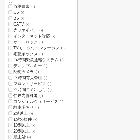
(-)
収納豊富
(-)
CS
(-)
BS
(-)
CATV
(-)
光ファイバー
(-)
インターネット対応
(-)
オートロック
(-)
TVモニタ付インターホン
(-)
宅配ボックス
(-)
24時間緊急通報システム
(-)
ディンプルキー
(-)
防犯カメラ
(-)
24時間有人管理
(-)
フロントサービス
(-)
24時間ゴミ出し可
(-)
住戸内覧可能
(-)
コンシェルジュサービス
(-)
駐車場あり
(-)
2階以上
(-)
1階の物件
(-)
10階以上
(-)
20階以上
(-)
最上階
(-)