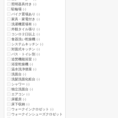
照明器具付き
(-)
駐輪場
(-)
バイク置場あり
(-)
家具・家電付き
(-)
洗濯機置場有
(-)
外観タイル張り
(-)
コンロ２口以上
(-)
食器洗い乾燥機
(-)
システムキッチン
(-)
対面式キッチン
(-)
バス・トイレ別
(-)
追焚機能浴室
(-)
浴室乾燥機
(-)
温水洗浄便座
(-)
洗面台
(-)
洗髪洗面化粧台
(-)
シャワー
(-)
独立洗面台
(-)
エアコン
(-)
床暖房
(-)
床下収納
(-)
ウォークインクロゼット
(-)
ウォークインシューズクロゼット