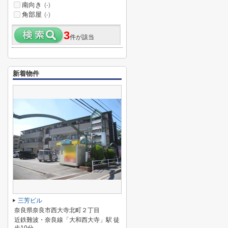
南向き
(-)
角部屋
(-)
3
件が該当
新着物件
三芳ビル
奈良県奈良市西大寺北町２丁目
近鉄難波・奈良線「大和西大寺」駅 徒