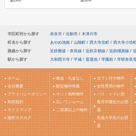
築29年
築30年
市区町村から探す
奈良市
/
生駒市
/
木津川市
町名から探す
あやめ池南
/
山陵町
/
西大寺北町
/
西大寺小坊
路線から探す
近鉄難波・奈良線
/
近鉄京都線
/
近鉄橿原線
/
駅から探す
大和西大寺
/
平城
/
菖蒲池
/
学園前
/
学研奈良
ホーム
敷金・礼金なし
ロフト付き物件
会社概要
駅近物件特集
女性専用の物件
プライバシーポリシー
ネット無料物件
バス・トイレ別
利用規約
広いワンルーム
青丹学園生のお部
サイトマップ
二部屋以上の物件
屋
物件カタログ
先端大学生のお部
屋