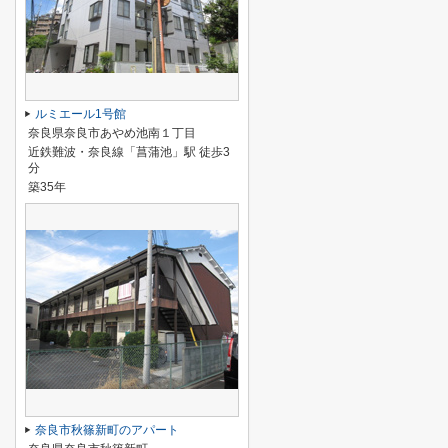
ルミエール1号館
奈良県奈良市あやめ池南１丁目
近鉄難波・奈良線「菖蒲池」駅 徒歩3
分
築35年
奈良市秋篠新町のアパート