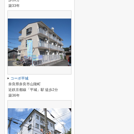
歩10分
築33年
コーポ平城
奈良県奈良市山陵町
近鉄京都線「平城」駅 徒歩2分
築36年