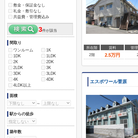
敷金・保証金なし
礼金・敷引なし
共益費・管理費込み
3
件が該当
間取り
所在階
賃料
管理
ワンルーム
1K
2.5
万円
2階
1DK
1LDK
2K
2DK
2LDK
3K
3DK
3LDK
4K
4DK
エスポワール菅原
4LDK以上
面積
～
駅からの徒歩
築年数