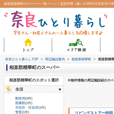
相楽郡精華町のスーパー一覧ページ｜賃貸空間（株）A-SPACE奈良市の
奈良ひとり暮らしTOP
>
周辺施設案内
>
相楽郡精華町
>
相楽郡精
相楽郡精華町のスーパー
相楽郡精華町のスポット選択
※物件情報の周辺施設紹介のペ
生活
郵便局
(4件)
図書館
(1件)
市役所・区役所
(1件)
警察
(1件)
リビングストアー狛田