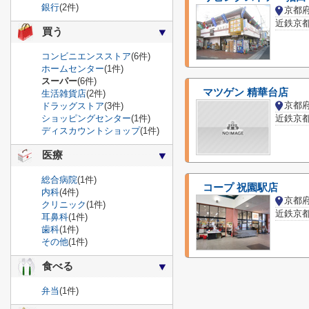
銀行
(2件)
京都
近鉄京都
買う
コンビニエンスストア
(6件)
ホームセンター
(1件)
スーパー
(6件)
マツゲン 精華台店
生活雑貨店
(2件)
ドラッグストア
(3件)
ショッピングセンター
(1件)
近鉄京都
ディスカウントショップ
(1件)
医療
総合病院
(1件)
コープ 祝園駅店
内科
(4件)
クリニック
(1件)
近鉄京都
耳鼻科
(1件)
歯科
(1件)
その他
(1件)
食べる
弁当
(1件)