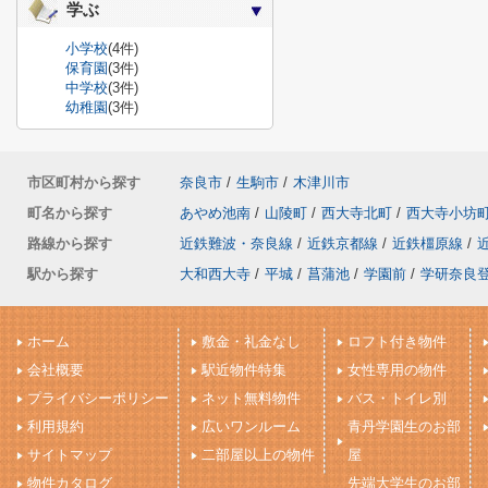
学ぶ
小学校
(4件)
保育園
(3件)
中学校
(3件)
幼稚園
(3件)
市区町村から探す
奈良市
/
生駒市
/
木津川市
町名から探す
あやめ池南
/
山陵町
/
西大寺北町
/
西大寺小坊
路線から探す
近鉄難波・奈良線
/
近鉄京都線
/
近鉄橿原線
/
駅から探す
大和西大寺
/
平城
/
菖蒲池
/
学園前
/
学研奈良
ホーム
敷金・礼金なし
ロフト付き物件
会社概要
駅近物件特集
女性専用の物件
プライバシーポリシー
ネット無料物件
バス・トイレ別
利用規約
広いワンルーム
青丹学園生のお部
サイトマップ
二部屋以上の物件
屋
物件カタログ
先端大学生のお部