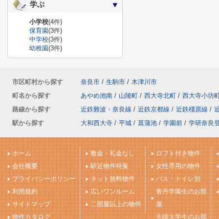
学ぶ
小学校
(4件)
保育園
(3件)
中学校
(3件)
幼稚園
(3件)
市区町村から探す
奈良市
/
生駒市
/
木津川市
町名から探す
あやめ池南
/
山陵町
/
西大寺北町
/
西大寺小坊
路線から探す
近鉄難波・奈良線
/
近鉄京都線
/
近鉄橿原線
/
駅から探す
大和西大寺
/
平城
/
菖蒲池
/
学園前
/
学研奈良
ホーム
敷金・礼金なし
ロフト付き物件
会社概要
駅近物件特集
女性専用の物件
プライバシーポリシー
ネット無料物件
バス・トイレ別
利用規約
広いワンルーム
青丹学園生のお部
サイトマップ
二部屋以上の物件
屋
物件カタログ
先端大学生のお部