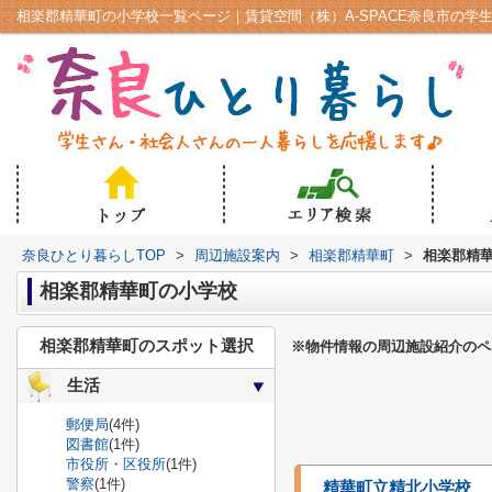
相楽郡精華町の小学校一覧ページ｜賃貸空間（株）A-SPACE奈良市の学
奈良ひとり暮らしTOP
>
周辺施設案内
>
相楽郡精華町
>
相楽郡精
相楽郡精華町の小学校
相楽郡精華町のスポット選択
※物件情報の周辺施設紹介のペ
生活
郵便局
(4件)
図書館
(1件)
市役所・区役所
(1件)
警察
(1件)
精華町立精北小学校