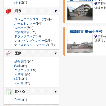
銀行
(2件)
近鉄京都
買う
コンビニエンスストア
(6件)
ホームセンター
(1件)
スーパー
(6件)
精華町立 東光小学校
生活雑貨店
(2件)
京都
ドラッグストア
(3件)
ショッピングセンター
(1件)
ディスカウントショップ
(1件)
医療
総合病院
(1件)
内科
(4件)
クリニック
(1件)
耳鼻科
(1件)
歯科
(1件)
その他
(1件)
食べる
弁当
(1件)