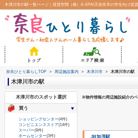
木津川市の駅一覧ページ｜賃貸空間（株）A-SPACE奈良市の学生向け賃
奈良ひとり暮らしTOP
>
周辺施設案内
>
木津川市
>
木津川市の駅
木津川市の駅
木津川市のスポット選択
※物件情報の周辺施設紹介のペ
買う
ショッピングセンター
(4件)
コンビニエンスストア
(14件)
スーパー
(9件)
ホームセンター
(3件)
JR加茂駅