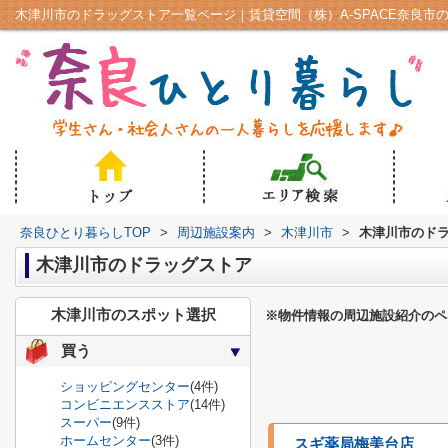
木津川市のドラッグストア一覧ページ｜賃貸空間（株）A-SPACE奈良市
奈良ひとり暮らしTOP
>
周辺施設案内
>
木津川市
>
木津川市のド
木津川市のドラッグストア
木津川市のスポット選択
※物件情報の周辺施設紹介のペ
買う
ショッピングセンター
(4件)
コンビニエンスストア
(14件)
スーパー
(9件)
ホームセンター
(3件)
スギ薬局梅美台店