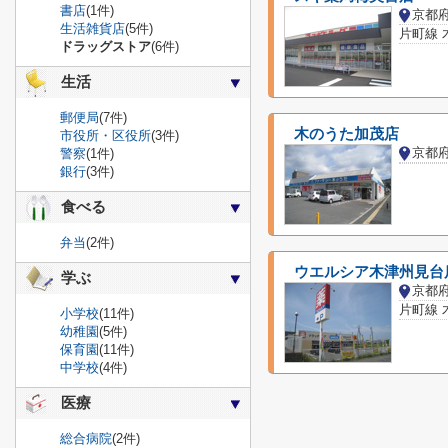
書店
(1件)
京都
生活雑貨店
(5件)
片町線 
ドラッグストア
(6件)
生活
郵便局
(7件)
木のうた加茂店
市役所・区役所
(3件)
警察
(1件)
銀行
(3件)
食べる
弁当
(2件)
ウエルシア木津州見台
学ぶ
京都
片町線 
小学校
(11件)
幼稚園
(5件)
保育園
(11件)
中学校
(4件)
医療
総合病院
(2件)