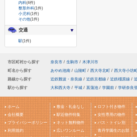
内科
(4件)
整形外科
(1件)
小児科
(1件)
その他
(1件)
交通
駅
(1件)
市区町村から探す
奈良市
/
生駒市
/
木津川市
町名から探す
あやめ池南
/
山陵町
/
西大寺北町
/
西大寺小坊
路線から探す
近鉄難波・奈良線
/
近鉄京都線
/
近鉄橿原線
/
駅から探す
大和西大寺
/
平城
/
菖蒲池
/
学園前
/
学研奈良
ホーム
敷金・礼金なし
ロフト付き物件
会社概要
駅近物件特集
女性専用の物件
プライバシーポリシー
ネット無料物件
バス・トイレ別
利用規約
広いワンルーム
青丹学園生のお部