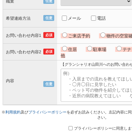
職業
任意
メール
電話
希望連絡方法
任意
お問い合わせ内容1
必須
ご来店予約
物件の空室
住居
駐車場
テナ
お問い合わせ内容2
必須
他
【グランシャリオ山田川へのお問い合わ
内容
任意
※
利用規約
及び
プライバシーポリシー
を必ずお読みください。左記内容に同
さい。
プライバシーポリシーに同意しま