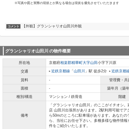
※写真や図と実際の現状とが異なる場合は現状を優先させていただきます
【外観】グランシャリオ山田川外観
コメント
グランシャリオ山田川
の物件概要
所在地
京都府
相楽郡精華町
大字山田
小字下川原
近鉄京都線
「
山田川
」駅 徒歩2分
近鉄京都
交通
賃料
-
管理費・共
面積
-
築年月（築
種別/構造
マンション / 鉄骨造
階建
「グランシャリオ山田川」のここがイチオシ。家
店 山田川出張所があります。2駅利用可能でア
備考
ら50mのところに駐車場があります。あなた
ら、当社にお任せ下さい。多種多様な物件情報
件をご紹介いたします。