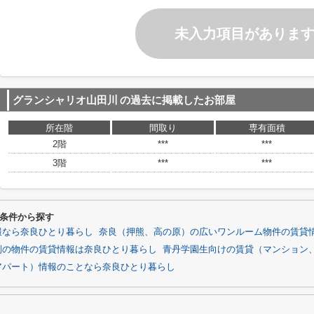
未入力項目がありま
グランシャリオ山田川
の過去に掲載したお部屋
所在階
間取り
専有面積
2階
***
***
3階
***
***
条件から探す
報なら奈良ひとり暮らし
奈良（押熊、高の原）の広いワンルーム物件の賃貸
別の物件の賃貸情報は奈良ひとり暮らし
青丹学園生向けの賃貸（マンション
アパート）情報のことなら奈良ひとり暮らし