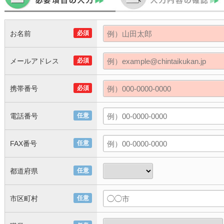
お名前
必須
メールアドレス
必須
携帯番号
必須
電話番号
任意
FAX番号
任意
都道府県
任意
市区町村
任意