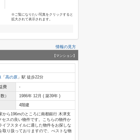
※ご覧になりたい写真をクリックすると
拡大されて表示されます。
情報の見方
【マンション】
線
「
高の原
」駅 徒歩22分
益費
-
年数）
1986年 12月 ( 築39年 )
4階建
から196mのところに南都銀行 木津支
クセスの良い物件です。こちらの物件か
のライフスタイルに適した物件をお探しな
を取り扱っておりますので、べストな物