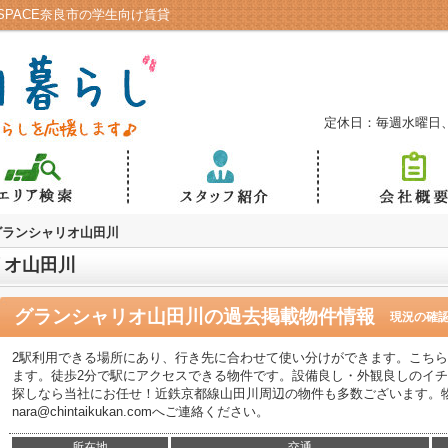
SPACE奈良市の学生向け賃貸
定休日：毎週水曜日
グランシャリオ山田川
リオ山田川
グランシャリオ山田川
の過去掲載物件情報
現況の確
2駅利用できる場所にあり、行き先に合わせて使い分けができます。こち
ます。徒歩2分で駅にアクセスできる物件です。設備良し・外観良しのイ
探しなら当社にお任せ！近鉄京都線山田川周辺の物件も多数ございます。
nara@chintaikukan.comへご連絡ください。
所在地
交通