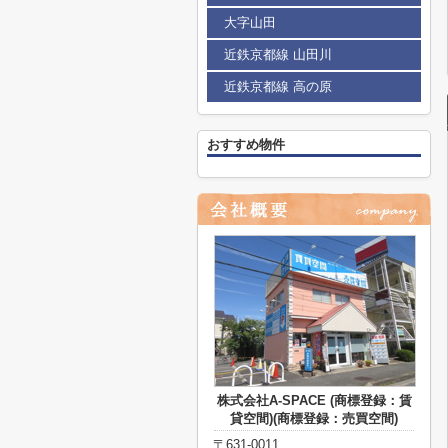
大字山田
近鉄京都線 山田川
近鉄京都線 高の原
おすすめ物件
株式会社A-SPACE (商標登録：賃
貸空間)(商標登録：売買空間)
〒631-0011