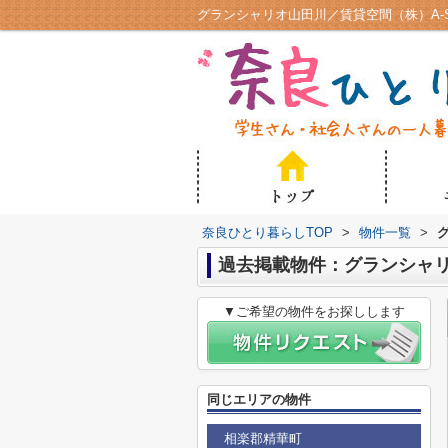
グランシャリオ山田川／賃貸空間（株）A-
奈良ひとり暮らしTOP
>
物件一覧
>
過去掲載物件：グランシャ
▼ご希望の物件をお探しします
同じエリアの物件
相楽郡精華町