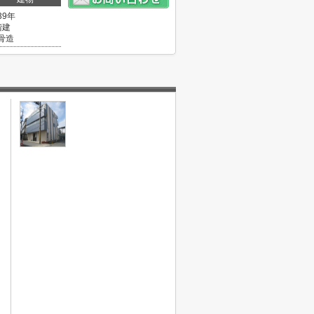
39年
階建
骨造