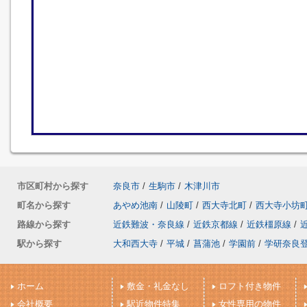
市区町村から探す
奈良市
/
生駒市
/
木津川市
町名から探す
あやめ池南
/
山陵町
/
西大寺北町
/
西大寺小坊
路線から探す
近鉄難波・奈良線
/
近鉄京都線
/
近鉄橿原線
/
駅から探す
大和西大寺
/
平城
/
菖蒲池
/
学園前
/
学研奈良
ホーム
敷金・礼金なし
ロフト付き物件
会社概要
駅近物件特集
女性専用の物件