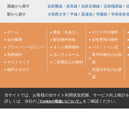
路線から探す
近鉄難波・奈良線
/
近鉄京都線
/
近鉄橿原線
/
駅から探す
大和西大寺
/
平城
/
菖蒲池
/
学園前
/
学研奈良
ホーム
敷金・礼金なし
ロフト付き物件
会社概要
駅近物件特集
女性専用の物件
プライバシーポリシー
ネット無料物件
バス・トイレ別
利用規約
広いワンルーム
青丹学園生のお部
サイトマップ
二部屋以上の物件
屋
物件カタログ
先端大学生のお部
屋
当サイトでは、お客様の当サイト利用状況把握、サービス向上検討を目
詳しくは、当社の
をご確認ください。
「Cookieの取扱いについて」