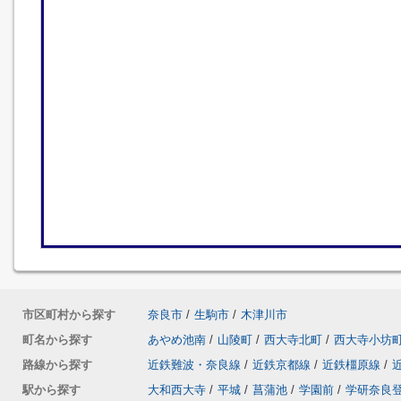
市区町村から探す
奈良市
/
生駒市
/
木津川市
町名から探す
あやめ池南
/
山陵町
/
西大寺北町
/
西大寺小坊
路線から探す
近鉄難波・奈良線
/
近鉄京都線
/
近鉄橿原線
/
駅から探す
大和西大寺
/
平城
/
菖蒲池
/
学園前
/
学研奈良