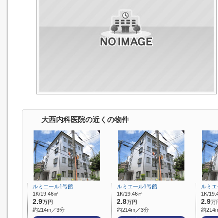
大西内科医院の近くの物件
ルミエール1号館
ルミエール1号館
ルミエ
1K/19.46㎡
1K/19.46㎡
1K/19
2.9
2.8
2.9
万円
万円
万
約214m／3分
約214m／3分
約214