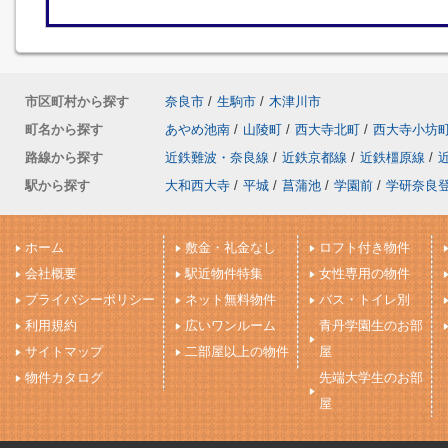
市区町村から探す
奈良市
/
生駒市
/
木津川市
町名から探す
あやめ池南
/
山陵町
/
西大寺北町
/
西大寺小坊
路線から探す
近鉄難波・奈良線
/
近鉄京都線
/
近鉄橿原線
/
駅から探す
大和西大寺
/
平城
/
菖蒲池
/
学園前
/
学研奈良
ホーム
敷金・礼金なし
ロフト付き物件
会社概要
駅近物件特集
女性専用の物件
プライバシーポリシー
ネット無料物件
バス・トイレ別
利用規約
広いワンルーム
青丹学園生のお部
サイトマップ
二部屋以上の物件
屋
物件カタログ
先端大学生のお部
屋