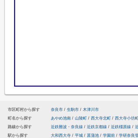
市区町村から探す
奈良市
/
生駒市
/
木津川市
町名から探す
あやめ池南
/
山陵町
/
西大寺北町
/
西大寺小坊
路線から探す
近鉄難波・奈良線
/
近鉄京都線
/
近鉄橿原線
/
駅から探す
大和西大寺
/
平城
/
菖蒲池
/
学園前
/
学研奈良