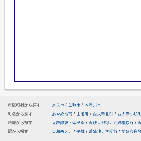
市区町村から探す
奈良市
/
生駒市
/
木津川市
町名から探す
あやめ池南
/
山陵町
/
西大寺北町
/
西大寺小坊
路線から探す
近鉄難波・奈良線
/
近鉄京都線
/
近鉄橿原線
/
駅から探す
大和西大寺
/
平城
/
菖蒲池
/
学園前
/
学研奈良