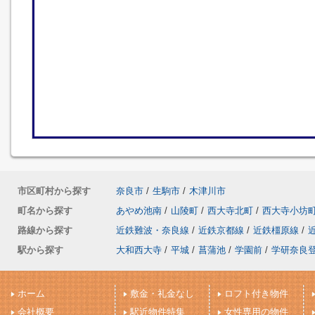
市区町村から探す
奈良市
/
生駒市
/
木津川市
町名から探す
あやめ池南
/
山陵町
/
西大寺北町
/
西大寺小坊
路線から探す
近鉄難波・奈良線
/
近鉄京都線
/
近鉄橿原線
/
駅から探す
大和西大寺
/
平城
/
菖蒲池
/
学園前
/
学研奈良
ホーム
敷金・礼金なし
ロフト付き物件
会社概要
駅近物件特集
女性専用の物件