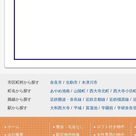
市区町村から探す
奈良市
/
生駒市
/
木津川市
町名から探す
あやめ池南
/
山陵町
/
西大寺北町
/
西大寺小坊
路線から探す
近鉄難波・奈良線
/
近鉄京都線
/
近鉄橿原線
/
駅から探す
大和西大寺
/
平城
/
菖蒲池
/
学園前
/
学研奈良
ホーム
敷金・礼金なし
ロフト付き物件
会社概要
駅近物件特集
女性専用の物件