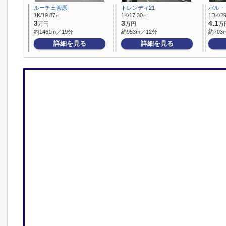
ルーチェ菅原
トレンディ21
パル・
1K/19.87㎡
1K/17.30㎡
1DK/2
3
3
4.1
万円
万円
万
約1461m／19分
約953m／12分
約703
詳細を見る
詳細を見る