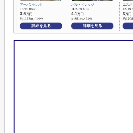
アーバンヒルⅢ
パル・ビレッジ
エスポ
1K/19.88㎡
1DK/29.40㎡
1K/19
3.5
4.1
3
万円
万円
万円
約1117m／14分
約851m／11分
約170
詳細を見る
詳細を見る