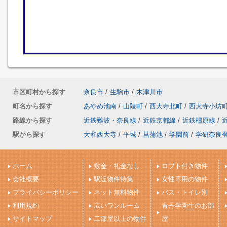
市区町村から探す
奈良市
/
生駒市
/
木津川市
町名から探す
あやめ池南
/
山陵町
/
西大寺北町
/
西大寺小坊
路線から探す
近鉄難波・奈良線
/
近鉄京都線
/
近鉄橿原線
/
駅から探す
大和西大寺
/
平城
/
菖蒲池
/
学園前
/
学研奈良
ホーム
敷金・礼金なし
ロフト付き物件
会社概要
駅近物件特集
女性専用の物件
プライバシーポリシー
ネット無料物件
バス・トイレ別
利用規約
広いワンルーム
青丹学園生のお部
サイトマップ
二部屋以上の物件
屋