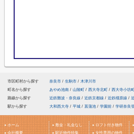
市区町村から探す
奈良市
/
生駒市
/
木津川市
町名から探す
あやめ池南
/
山陵町
/
西大寺北町
/
西大寺小坊
路線から探す
近鉄難波・奈良線
/
近鉄京都線
/
近鉄橿原線
/
駅から探す
大和西大寺
/
平城
/
菖蒲池
/
学園前
/
学研奈良
ホーム
敷金・礼金なし
ロフト付き物件
会社概要
駅近物件特集
女性専用の物件