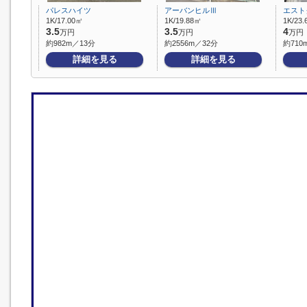
パレスハイツ
アーバンヒルⅢ
エスト
1K/17.00㎡
1K/19.88㎡
1K/23
3.5
3.5
4
万円
万円
万円
約982m／13分
約2556m／32分
約710
詳細を見る
詳細を見る