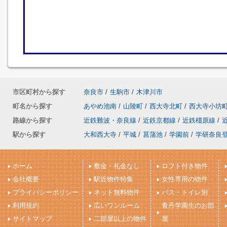
市区町村から探す
奈良市
/
生駒市
/
木津川市
町名から探す
あやめ池南
/
山陵町
/
西大寺北町
/
西大寺小坊
路線から探す
近鉄難波・奈良線
/
近鉄京都線
/
近鉄橿原線
/
駅から探す
大和西大寺
/
平城
/
菖蒲池
/
学園前
/
学研奈良
ホーム
敷金・礼金なし
ロフト付き物件
会社概要
駅近物件特集
女性専用の物件
プライバシーポリシー
ネット無料物件
バス・トイレ別
利用規約
広いワンルーム
青丹学園生のお部
サイトマップ
二部屋以上の物件
屋