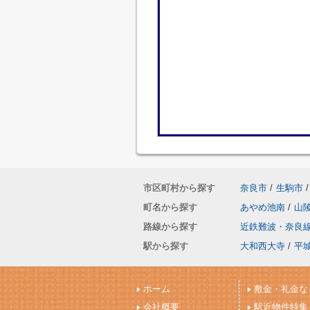
市区町村から探す
奈良市
/
生駒市
/
町名から探す
あやめ池南
/
山
路線から探す
近鉄難波・奈良
駅から探す
大和西大寺
/
平
ホーム
敷金・礼金な
会社概要
駅近物件特集