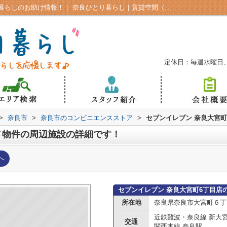
奈良市気になるお得情報をチェック！一人暮らしのお助け情報！｜ 奈良ひとり暮らし｜賃貸空間（株）A-SPACE奈良市の学生向け賃貸
定休日：毎週水曜日
>
奈良市
>
奈良市のコンビニエンスストア
>
セブンイレブン 奈良大宮町
メ物件の周辺施設の詳細です！
へ
セブンイレブン 奈良大宮町6丁目店
所在地
奈良県奈良市大宮町６丁目
近鉄難波・奈良線 新大
交通
関西本線 奈良駅