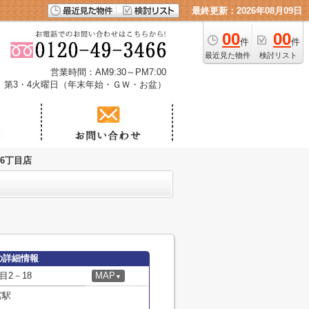
最終更新：2026年08月09日
00
00
件
件
最近見た物件
検討リスト
営業時間：AM9:30～PM7:00
、第3・4火曜日（年末年始・ＧＷ・お盆）
6丁目店
の詳細情報
2－18
MAP
▼
宮駅