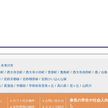
木津川市
陵町
/
西大寺北町
/
西大寺小坊町
/
菅原町
/
敷島町
/
西大寺赤田町
/
鹿ノ台南
線
/
近鉄京都線
/
近鉄橿原線
/
近鉄けいはんな線
城
/
菖蒲池
/
学園前
/
学研奈良登美ヶ丘
/
高の原
/
尼ヶ辻
/
山田川
奈良の学生や社会人
し
ロフト付き物件
お問い合わせ
し
女性専用の物件
スタッフ紹介