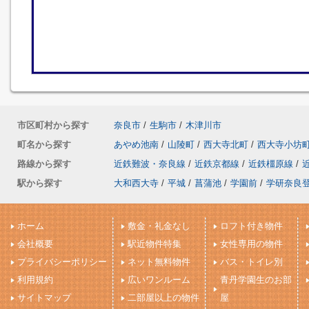
市区町村から探す
奈良市
/
生駒市
/
木津川市
町名から探す
あやめ池南
/
山陵町
/
西大寺北町
/
西大寺小坊
路線から探す
近鉄難波・奈良線
/
近鉄京都線
/
近鉄橿原線
/
駅から探す
大和西大寺
/
平城
/
菖蒲池
/
学園前
/
学研奈良
ホーム
敷金・礼金なし
ロフト付き物件
会社概要
駅近物件特集
女性専用の物件
プライバシーポリシー
ネット無料物件
バス・トイレ別
利用規約
広いワンルーム
青丹学園生のお部
サイトマップ
二部屋以上の物件
屋