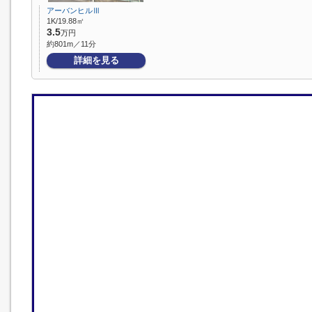
アーバンヒルⅢ
1K/19.88㎡
3.5
万円
約801m／11分
詳細を見る