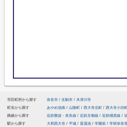
市区町村から探す
奈良市
/
生駒市
/
木津川市
町名から探す
あやめ池南
/
山陵町
/
西大寺北町
/
西大寺小坊
路線から探す
近鉄難波・奈良線
/
近鉄京都線
/
近鉄橿原線
/
駅から探す
大和西大寺
/
平城
/
菖蒲池
/
学園前
/
学研奈良