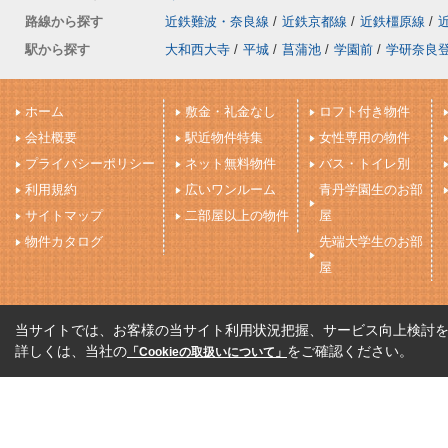
路線から探す
近鉄難波・奈良線
/
近鉄京都線
/
近鉄橿原線
/
駅から探す
大和西大寺
/
平城
/
菖蒲池
/
学園前
/
学研奈良
ホーム
敷金・礼金なし
ロフト付き物件
会社概要
駅近物件特集
女性専用の物件
プライバシーポリシー
ネット無料物件
バス・トイレ別
利用規約
広いワンルーム
青丹学園生のお部
サイトマップ
二部屋以上の物件
屋
物件カタログ
先端大学生のお部
屋
当サイトでは、お客様の当サイト利用状況把握、サービス向上検討を目
詳しくは、当社の
をご確認ください。
「Cookieの取扱いについて」