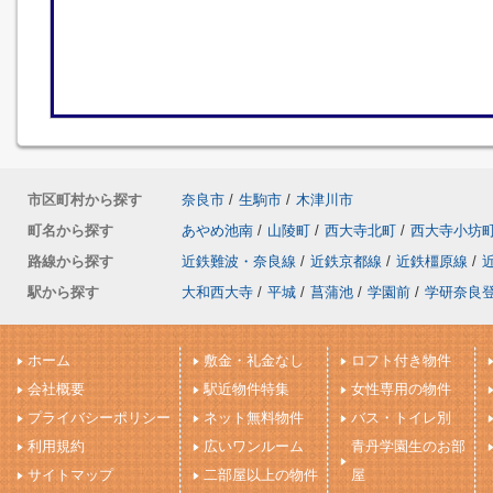
市区町村から探す
奈良市
/
生駒市
/
木津川市
町名から探す
あやめ池南
/
山陵町
/
西大寺北町
/
西大寺小坊
路線から探す
近鉄難波・奈良線
/
近鉄京都線
/
近鉄橿原線
/
駅から探す
大和西大寺
/
平城
/
菖蒲池
/
学園前
/
学研奈良
ホーム
敷金・礼金なし
ロフト付き物件
会社概要
駅近物件特集
女性専用の物件
プライバシーポリシー
ネット無料物件
バス・トイレ別
利用規約
広いワンルーム
青丹学園生のお部
サイトマップ
二部屋以上の物件
屋