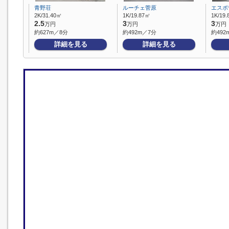
青野荘
ルーチェ菅原
エスポ
2K/31.40㎡
1K/19.87㎡
1K/19
2.5
3
3
万円
万円
万円
約627m／8分
約492m／7分
約492
詳細を見る
詳細を見る